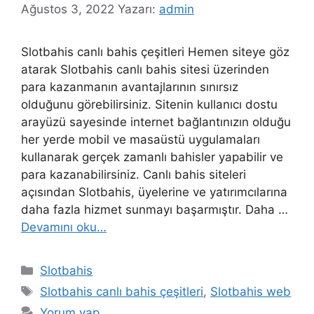
Ağustos 3, 2022
Yazarı:
admin
Slotbahis canlı bahis çeşitleri Hemen siteye göz
atarak Slotbahis canlı bahis sitesi üzerinden
para kazanmanın avantajlarının sınırsız
olduğunu görebilirsiniz. Sitenin kullanıcı dostu
arayüzü sayesinde internet bağlantınızın olduğu
her yerde mobil ve masaüstü uygulamaları
kullanarak gerçek zamanlı bahisler yapabilir ve
para kazanabilirsiniz. Canlı bahis siteleri
açısından Slotbahis, üyelerine ve yatırımcılarına
daha fazla hizmet sunmayı başarmıştır. Daha …
Devamını oku…
Kategoriler
Slotbahis
Etiketler
Slotbahis canlı bahis çeşitleri
,
Slotbahis web
Yorum yap