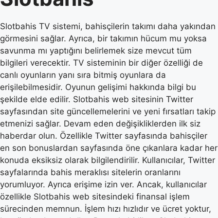
Slotbahis TV sistemi, bahisçilerin takımı daha yakından
görmesini sağlar. Ayrıca, bir takımın hücum mu yoksa
savunma mı yaptığını belirlemek size mevcut tüm
bilgileri verecektir. TV sisteminin bir diğer özelliği de
canlı oyunların yanı sıra bitmiş oyunlara da
erişilebilmesidir. Oyunun gelişimi hakkında bilgi bu
şekilde elde edilir. Slotbahis web sitesinin Twitter
sayfasından site güncellemelerini ve yeni fırsatları takip
etmenizi sağlar. Devam eden değişikliklerden ilk siz
haberdar olun. Özellikle Twitter sayfasında bahisçiler
en son bonuslardan sayfasında öne çıkanlara kadar her
konuda eksiksiz olarak bilgilendirilir. Kullanıcılar, Twitter
sayfalarında bahis meraklısı sitelerin oranlarını
yorumluyor. Ayrıca erişime izin ver. Ancak, kullanıcılar
özellikle Slotbahis web sitesindeki finansal işlem
sürecinden memnun. İşlem hızı hızlıdır ve ücret yoktur,