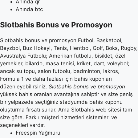
Anında qr
Anında btc
Slotbahis Bonus ve Promosyon
Slotbahis bonus ve promosyon Futbol, Basketbol,
Beyzbol, Buz Hokeyi, Tenis, Hentbol, Golf, Boks, Rugby,
Avustralya Futbolu; Amerikan futbolu, bisiklet, özel
yemekler, bilardo, masa tenisi, kriket, dart, voleybol;
ancak su topu, salon futbolu, badminton, lakros,
Formula 1 ve daha fazlası için bahis kuponları
düzenleyebilirsiniz.
Slotbahis bonus ve promosyon
yüksek bahis oranları avantajına sahiptir ve size geniş
bir yelpazede seçtiğiniz stadyumda bahis kuponu
oluşturma fırsatı sunar. Ama Slotbahis web sitesi tam
size göre. Farklı müşteri hizmetleri sistemleri ve
seçenekleri vardır.
Freespin Yağmuru