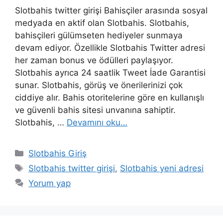
Slotbahis twitter girişi Bahisçiler arasında sosyal
medyada en aktif olan Slotbahis. Slotbahis,
bahisçileri gülümseten hediyeler sunmaya
devam ediyor. Özellikle Slotbahis Twitter adresi
her zaman bonus ve ödülleri paylaşıyor.
Slotbahis ayrıca 24 saatlik Tweet İade Garantisi
sunar. Slotbahis, görüş ve önerilerinizi çok
ciddiye alır. Bahis otoritelerine göre en kullanışlı
ve güvenli bahis sitesi unvanına sahiptir.
Slotbahis, …
Devamını oku…
Kategoriler
Slotbahis Giriş
Etiketler
Slotbahis twitter girişi
,
Slotbahis yeni adresi
Yorum yap