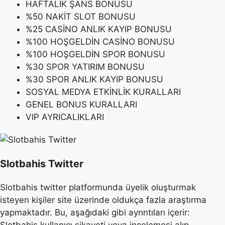
HAFTALIK ŞANS BONUSU
%50 NAKİT SLOT BONUSU
%25 CASİNO ANLIK KAYIP BONUSU
%100 HOŞGELDİN CASİNO BONUSU
%100 HOŞGELDİN SPOR BONUSU
%30 SPOR YATIRIM BONUSU
%30 SPOR ANLIK KAYIP BONUSU
SOSYAL MEDYA ETKİNLİK KURALLARI
GENEL BONUS KURALLARI
VIP AYRICALIKLARI
Slotbahis Twitter
Slotbahis twitter platformunda üyelik oluşturmak
isteyen kişiler site üzerinde oldukça fazla araştırma
yapmaktadır. Bu, aşağıdaki gibi ayrıntıları içerir:
Slotbahis kullanıcı şikayeti veya incelemesi alıp