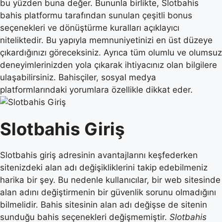
bu yüzden buna değer. Bununla birlikte, Slotbahis
bahis platformu tarafından sunulan çeşitli bonus
seçenekleri ve dönüştürme kuralları açıklayıcı
niteliktedir. Bu yapıyla memnuniyetinizi en üst düzeye
çıkardığınızı göreceksiniz. Ayrıca tüm olumlu ve olumsuz
deneyimlerinizden yola çıkarak ihtiyacınız olan bilgilere
ulaşabilirsiniz. Bahisçiler, sosyal medya
platformlarındaki yorumlara özellikle dikkat eder.
Slotbahis Giriş
Slotbahis giriş adresinin avantajlarını keşfederken
sitenizdeki alan adı değişikliklerini takip edebilmeniz
harika bir şey. Bu nedenle kullanıcılar, bir web sitesinde
alan adını değiştirmenin bir güvenlik sorunu olmadığını
bilmelidir. Bahis sitesinin alan adı değişse de sitenin
sunduğu bahis seçenekleri değişmemiştir.
Slotbahis