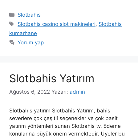
Kategoriler
Slotbahis
Etiketler
Slotbahis casino slot makineleri
,
Slotbahis
kumarhane
Yorum yap
Slotbahis Yatırım
Ağustos 6, 2022
Yazarı:
admin
Slotbahis yatırım Slotbahis Yatırım, bahis
severlere çok çeşitli seçenekler ve çok basit
yatırım yöntemleri sunan Slotbahis tv, ödeme
konularına büyük önem vermektedir. Üyeler bu