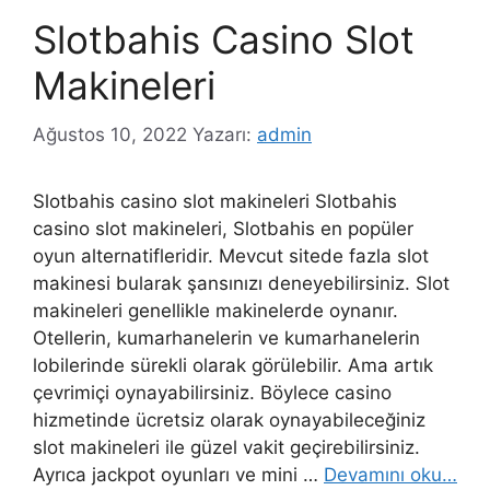
Slotbahis Casino Slot
Makineleri
Ağustos 10, 2022
Yazarı:
admin
Slotbahis casino slot makineleri Slotbahis
casino slot makineleri, Slotbahis en popüler
oyun alternatifleridir. Mevcut sitede fazla slot
makinesi bularak şansınızı deneyebilirsiniz. Slot
makineleri genellikle makinelerde oynanır.
Otellerin, kumarhanelerin ve kumarhanelerin
lobilerinde sürekli olarak görülebilir. Ama artık
çevrimiçi oynayabilirsiniz. Böylece casino
hizmetinde ücretsiz olarak oynayabileceğiniz
slot makineleri ile güzel vakit geçirebilirsiniz.
Ayrıca jackpot oyunları ve mini …
Devamını oku…