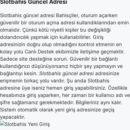
Slotbahis Güncel Adresi
Slotbahis güncel adresi Bahisçiler, oturum açarken
güvenilir bir oturum açma adresi kullandıklarından emin
olmalıdır. Çünkü kötü niyetli kişiler bu değişikliği
dolandırıcılık yapmak için kullanabilirler. Giriş
adresinizin doğru olup olmadığını kontrol etmenin en
kolay yolu Canlı Destek ekibimizle iletişime geçmektir.
Sadece site desteğine sorun. Güvenilir bir bağlantı
kullandığınızı düşünüyorsanız hiçbir şey yapmayın ve
bağlantıyı kesin.
Slotbahis güncel adresi
adresinize
erişmenin birkaç yolu vardır. Şu anda Slotbahis
adresine üye iseniz hemen giriş yapabilirsiniz. Özellikle
hesabınıza giriş yaparken, her zaman bir kullanıcı adı ve
şifre sağlamanız gerekmektedir. Bilgileriniz aynı kalır.
Sistem otomatik olarak yeni giriş adresinize geçiş
yapacaktır.