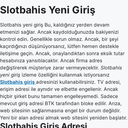
Slotbahis Yeni Giriş
Slotbahis yeni giriş Bu, kaldığınız yerden devam
etmenizi sağlar. Ancak kaydolduğunuzda bakiyenizi
kontrol edin. Genellikle sorun olmaz. Ancak, bir şeyi
kaçırdığınızı düşünüyorsanız, lütfen hemen destekle
iletişime geçin. Ancak, onaylandıktan sonra eksik tutar
hesabınıza yansıtılacaktır. Ancak firma adres
değiştirerek müşteriye zarar vermeyecektir.
Slotbahis
yeni giriş
izleme özelliğini kullanmak istiyorsanız
Slotbahis giriş
adresinizi kullanabilirsiniz. TV adresi,
erişim adresi ile aynıdır ve elbette engellenir. Ancak
hiçbir şirket bunu tamamen engelleyemedi. Sadece
mevcut giriş adresi BTK tarafından bloke edilir. Arıza,
web sitesinin sağlanmasına engel bir durum değildir.
Yeni bir alan adresi almak web sitesini yeniden başlatır.
Slotbahis Giriş Adresi