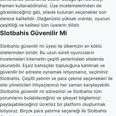
hemen kullanabilirsiniz. Üye incelemelerinden de
görebileceğiniz gibi, sitede bulunan seçenekler son
derece kalitelidir. Olağanüstü yüksek oranlar, oyunun
çeşitliliği ve kalitesi tüm üyelerin dilidir.
Slotbahis Güvenilir Mi
Slotbahis güvenilir mi üyesi ile ülkemizin en köklü
sitelerinden biridir. Bu uzun süreli oyuncuların
incelemeleri internetin çeşitli yerlerindeki sitelerde
okunabilir. Eşsiz bahisçiler topluluğuna katılmak ve
güvenilir bir adreste oynamak istiyorsanız, seçiminiz
Slotbahis. Çeşitli yatırım ve para çekme seçenekleri ile
site yöneticileri ihtiyaçlarınızı her zaman karşılayabilir.
Slotbahis güvenilir mi
adresinizi ve Slotbahis tüm
yorumlarını bulabileceğiniz ve şikayet bilgilerinizi
paylaşabileceğiniz ücretsiz bir platform oluşturmak
istiyoruz. Birçok para yatırma seçeneği ile Slotbahis