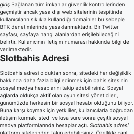
giriş
Sağlanan tüm imkanlar güvenlik kontrollerinden
geçmiştir ancak yasa dışı web sitelerinin tespitinde
kullanıcıların sıklıkla kullandığı domainler bu sebeple
BTK denetimlerinde yasaklanmaktadır. Bir Twitter
sayfası, sayfaya hangi alanlardan erişilebileceğini
belirtir. Kullanıcının iletişim numarası hakkında bilgi de
verilmektedir.
Slotbahis Adresi
Slotbahis adresi olduktan sonra, sitedeki her değişiklik
hakkında daha fazla bilgi edinmek için bahis sitesinin
sosyal medya hesaplarını takip edebilirsiniz. Sosyal
ağlarda oldukça aktif olan oyun sitesi yöneticileri,
günümüzde herkesin bir sosyal hesabı olduğunu biliyor.
Buna karşı koymak için yetkililer, kullanıcılarla doğrudan
iletişim kurmak istedi ve kısa süre sonra çeşitli sosyal
medya platformlarında hesaplar açtı.
Slotbahis adresi
platform sitelerinden takip edebilirsiniz. Özellikle canlı