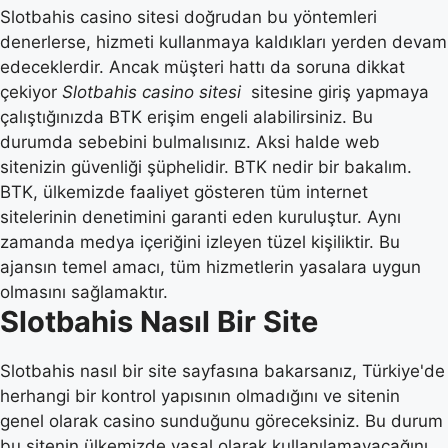
Slotbahis casino sitesi doğrudan bu yöntemleri
denerlerse, hizmeti kullanmaya kaldıkları yerden devam
edeceklerdir. Ancak müşteri hattı da soruna dikkat
çekiyor
Slotbahis casino sitesi
sitesine giriş yapmaya
çalıştığınızda BTK erişim engeli alabilirsiniz. Bu
durumda sebebini bulmalısınız. Aksi halde web
sitenizin güvenliği şüphelidir. BTK nedir bir bakalım.
BTK, ülkemizde faaliyet gösteren tüm internet
sitelerinin denetimini garanti eden kuruluştur. Aynı
zamanda medya içeriğini izleyen tüzel kişiliktir. Bu
ajansın temel amacı, tüm hizmetlerin yasalara uygun
olmasını sağlamaktır.
Slotbahis Nasıl Bir Site
Slotbahis nasıl bir site sayfasına bakarsanız, Türkiye'de
herhangi bir kontrol yapısının olmadığını ve sitenin
genel olarak casino sunduğunu göreceksiniz. Bu durum
bu sitenin ülkemizde yasal olarak kullanılamayacağını