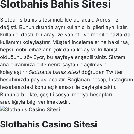
Slotbahis Bahis Sitesi
Slotbahis bahis sitesi mobilde açılacak. Adresiniz
değişti. Bunun dışında aynı kullanıcı bilgileri aynı kalır.
Kullanıcı dostu bir arayüze sahiptir ve mobil cihazlarda
kullanımı kolaylaştırır. Müşteri incelemelerine bakılırsa,
hepsi mobil cihazların çok daha kolay ve kullanışlı
olduğunu söylüyor, bu sayfaya erişebilirsiniz. Sistemi
ana ekranınıza eklemeniz sayfanın açılmasını
kolaylaştırır
Slotbahis bahis sitesi
doğrudan Twitter
hesabınızda paylaşılacaktır. Bağlanan hesap, Instagram
hesabınızdaki konu açıklaması ile paylaşılacaktır.
Bununla birlikte, çeşitli sosyal medya hesapları
aracılığıyla bilgi verilmektedir.
Slotbahis Casino Sitesi