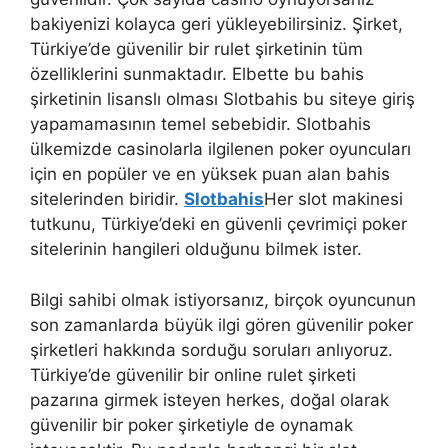
bakiyenizi kolayca geri yükleyebilirsiniz. Şirket,
Türkiye’de güvenilir bir rulet şirketinin tüm
özelliklerini sunmaktadır. Elbette bu bahis
şirketinin lisanslı olması Slotbahis bu siteye giriş
yapamamasının temel sebebidir. Slotbahis
ülkemizde casinolarla ilgilenen poker oyuncuları
için en popüler ve en yüksek puan alan bahis
sitelerinden biridir.
Slotbahis
Her slot makinesi
tutkunu, Türkiye’deki en güvenli çevrimiçi poker
sitelerinin hangileri olduğunu bilmek ister.
Bilgi sahibi olmak istiyorsanız, birçok oyuncunun
son zamanlarda büyük ilgi gören güvenilir poker
şirketleri hakkında sorduğu soruları anlıyoruz.
Türkiye’de güvenilir bir online rulet şirketi
pazarına girmek isteyen herkes, doğal olarak
güvenilir bir poker şirketiyle de oynamak