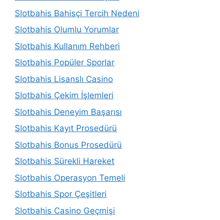
Slotbahis Bahisçi Tercih Nedeni
Slotbahis Olumlu Yorumlar
Slotbahis Kullanım Rehberi
Slotbahis Popüler Sporlar
Slotbahis Lisanslı Casino
Slotbahis Çekim İşlemleri
Slotbahis Deneyim Başarısı
Slotbahis Kayıt Prosedürü
Slotbahis Bonus Prosedürü
Slotbahis Sürekli Hareket
Slotbahis Operasyon Temeli
Slotbahis Spor Çeşitleri
Slotbahis Casino Geçmişi