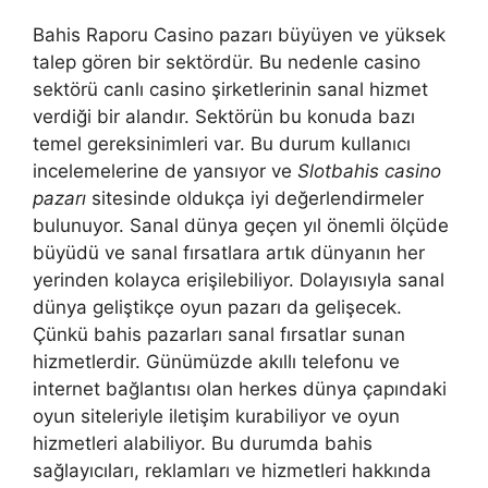
Bahis Raporu Casino pazarı büyüyen ve yüksek
talep gören bir sektördür. Bu nedenle casino
sektörü canlı casino şirketlerinin sanal hizmet
verdiği bir alandır. Sektörün bu konuda bazı
temel gereksinimleri var. Bu durum kullanıcı
incelemelerine de yansıyor ve
Slotbahis casino
pazarı
sitesinde oldukça iyi değerlendirmeler
bulunuyor. Sanal dünya geçen yıl önemli ölçüde
büyüdü ve sanal fırsatlara artık dünyanın her
yerinden kolayca erişilebiliyor. Dolayısıyla sanal
dünya geliştikçe oyun pazarı da gelişecek.
Çünkü bahis pazarları sanal fırsatlar sunan
hizmetlerdir. Günümüzde akıllı telefonu ve
internet bağlantısı olan herkes dünya çapındaki
oyun siteleriyle iletişim kurabiliyor ve oyun
hizmetleri alabiliyor. Bu durumda bahis
sağlayıcıları, reklamları ve hizmetleri hakkında