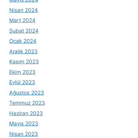
Nisan 2024
Mart 2024
Şubat 2024
Ocak 2024
Aralık 2023
Kasım 2023
Ekim 2023
Eylül 2023
Ağustos 2023
Temmuz 2023
Haziran 2023
Mayıs 2023
Nisan 2023