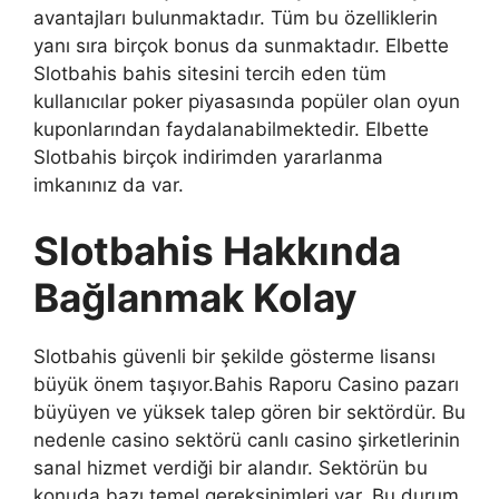
avantajları bulunmaktadır. Tüm bu özelliklerin
yanı sıra birçok bonus da sunmaktadır. Elbette
Slotbahis bahis sitesini tercih eden tüm
kullanıcılar poker piyasasında popüler olan oyun
kuponlarından faydalanabilmektedir. Elbette
Slotbahis birçok indirimden yararlanma
imkanınız da var.
Slotbahis Hakkında
Bağlanmak Kolay
Slotbahis güvenli bir şekilde gösterme lisansı
büyük önem taşıyor.Bahis Raporu Casino pazarı
büyüyen ve yüksek talep gören bir sektördür. Bu
nedenle casino sektörü canlı casino şirketlerinin
sanal hizmet verdiği bir alandır. Sektörün bu
konuda bazı temel gereksinimleri var. Bu durum