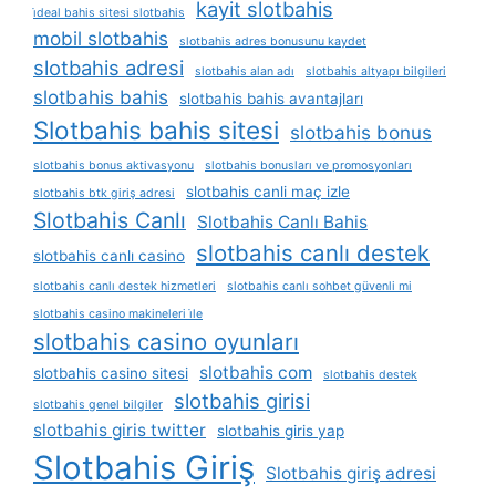
kayit slotbahis
i̇deal bahis sitesi slotbahis
mobil slotbahis
slotbahis adres bonusunu kaydet
slotbahis adresi
slotbahis alan adı
slotbahis altyapı bilgileri
slotbahis bahis
slotbahis bahis avantajları
Slotbahis bahis sitesi
slotbahis bonus
slotbahis bonus aktivasyonu
slotbahis bonusları ve promosyonları
slotbahis canli maç izle
slotbahis btk giriş adresi
Slotbahis Canlı
Slotbahis Canlı Bahis
slotbahis canlı destek
slotbahis canlı casino
slotbahis canlı destek hizmetleri
slotbahis canlı sohbet güvenli mi
slotbahis casino makineleri i̇le
slotbahis casino oyunları
slotbahis com
slotbahis casino sitesi
slotbahis destek
slotbahis girisi
slotbahis genel bilgiler
slotbahis giris twitter
slotbahis giris yap
Slotbahis Giriş
Slotbahis giriş adresi