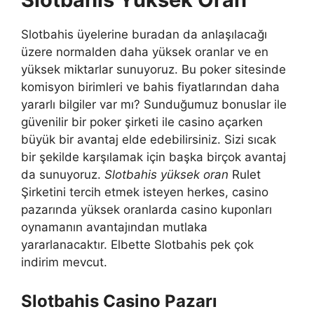
Slotbahis üyelerine buradan da anlaşılacağı
üzere normalden daha yüksek oranlar ve en
yüksek miktarlar sunuyoruz. Bu poker sitesinde
komisyon birimleri ve bahis fiyatlarından daha
yararlı bilgiler var mı? Sunduğumuz bonuslar ile
güvenilir bir poker şirketi ile casino açarken
büyük bir avantaj elde edebilirsiniz. Sizi sıcak
bir şekilde karşılamak için başka birçok avantaj
da sunuyoruz.
Slotbahis yüksek oran
Rulet
Şirketini tercih etmek isteyen herkes, casino
pazarında yüksek oranlarda casino kuponları
oynamanın avantajından mutlaka
yararlanacaktır. Elbette Slotbahis pek çok
indirim mevcut.
Slotbahis Casino Pazarı