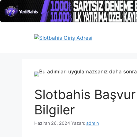
İçeriğe
atla
Slotbahis Başvu
Bilgiler
Haziran 26, 2024
Yazarı:
admin