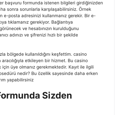
er başvuru formunda istenen bilgileri girdiğinizden
a sonra sorunlarla karşılaşabilirsiniz. Örnek
e-posta adresinizi kullanmanız gerekir. Bir e-
ıya tıklamanız gerekiyor. Bağlantıya
 görünecek ve hesabınızın kurulduğunu
ıcı adınızı ve şifrenizi hızlı bir şekilde
zla bölgede kullanıldığını keşfettim. casino
m aracılığıyla etkileyen bir hizmet. Bu casino
çin üye olmanız gerekmektedir. Kayıt ile ilgili
 prosedürü nedir? Bu özellik sayesinde daha erken
rım yapabilirsiniz
 Formunda Sizden