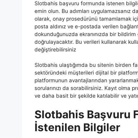
Slotbahis başvuru formunda istenen bilgil
emin olun. Bu adımları uygulamazsanız dah
olarak, onay prosedürünü tamamlamak için 
posta aldınız ve e-postada verilen bağlant
dokunduğunuzda ekranınızda bir bildirim
doğrulayacaktır. Bu verileri kullanarak kullan
değiştirebilirsiniz
Slotbahis ulaştığımda bu sitenin birden fa
sektöründeki müşterileri dijital bir platfor
platformunun avantajlarından yararlanmak i
sorularınızı da sorabilirsiniz. Kayıt olma
ve daha basit bir şekilde katılabilir ve yatı
Slotbahis Başvuru
İstenilen Bilgiler