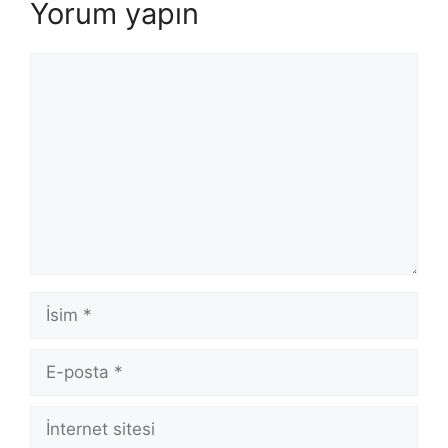
Yorum yapın
Yorum
İsim
E-
posta
İnternet
sitesi