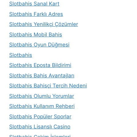
Slotbahis Sanal Kart
Slotbahis Farklı Adres
Slotbahis Yenilikçi Çözümler
Slotbahis Mobil Bahis
Slotbahis Oyun Düğmesi
Slotbahis
Slotbahis Eposta Bildirimi
Slotbahis Bahis Avantajları
Slotbahis Bahisçi Tercih Nedeni
Slotbahis Olumlu Yorumlar
Slotbahis Kullanım Rehberi
Slotbahis Popüler Sporlar
Slotbahis Lisanslı Casino
Slotbahis Çekim İşlemleri