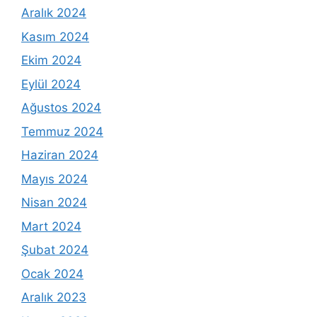
Aralık 2024
Kasım 2024
Ekim 2024
Eylül 2024
Ağustos 2024
Temmuz 2024
Haziran 2024
Mayıs 2024
Nisan 2024
Mart 2024
Şubat 2024
Ocak 2024
Aralık 2023