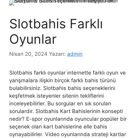
Slotbahis Farklı
Oyunlar
Nisan 20, 2024
Yazarı:
admin
Slotbahis farklı oyunlar i̇nternette farklı oyun ve
yarışmalara ilişkin birçok farklı bahis türünü
bulabilirsiniz. Slotbahis bahis seçeneklerini
keşfetmek isteyenler sitenin tekliflerini
inceleyebilirler. Bu sorgular en sık sorulan
sorulardır. Slotbahis Kart Bahislerinin konsepti
nedir? E-spor oyunlarında oyuncular popüler bir
seçenek olan kart bahislerine elle bahis
oynayabilirler. Video oyunlarında strateji kartlar