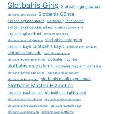
Slotbahis Giriş
Slotbahis giriş adresi
Slotbahis Güncel
slotbahis giriş destek
slotbahis güncel adres
slotbahis güncel adresi
slotbahis güncel giriş adresi
slotbahis güvenilir mi
slotbahis güvenlir mi
slotbahis hakkında
slotbahis instagram
slotbahis hesap doğrulama
Slotbahis kayıt
slotbahis kayit
slotbahis kayıt adımları
slotbahis kaç oldu
slotbahis kullanıcısı
slotbahis maç izle
slotbahis login'in güvenilirliği
slotbahis maç izleme
slotbahis maçlarını canlı i̇zle
slotbahis mevcut giriş adresi
slotbahis mobil bağlantı
slotbahis mobil uygulaması
slotbahis mobil oyunları
Slotbahis Müşteri Hizmetleri
slotbahis nasil bir site
slotbahis nasıl giriş yapılır
slotbahis nba ligi bahisleri
slotbahis olağanüstü yatırım
slotbahis online casino oyunları
slotbahis otomatik rulet
slotbahis oyun lisansları
slotbahis oyun platformu