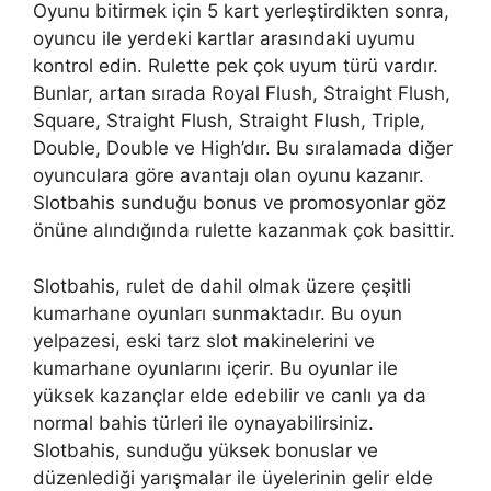
Oyunu bitirmek için 5 kart yerleştirdikten sonra,
oyuncu ile yerdeki kartlar arasındaki uyumu
kontrol edin. Rulette pek çok uyum türü vardır.
Bunlar, artan sırada Royal Flush, Straight Flush,
Square, Straight Flush, Straight Flush, Triple,
Double, Double ve High’dır. Bu sıralamada diğer
oyunculara göre avantajı olan oyunu kazanır.
Slotbahis sunduğu bonus ve promosyonlar göz
önüne alındığında rulette kazanmak çok basittir.
Slotbahis, rulet de dahil olmak üzere çeşitli
kumarhane oyunları sunmaktadır. Bu oyun
yelpazesi, eski tarz slot makinelerini ve
kumarhane oyunlarını içerir. Bu oyunlar ile
yüksek kazançlar elde edebilir ve canlı ya da
normal bahis türleri ile oynayabilirsiniz.
Slotbahis, sunduğu yüksek bonuslar ve
düzenlediği yarışmalar ile üyelerinin gelir elde