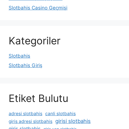
Slotbahis Casino Geçmişi
Kategoriler
Slotbahis
Slotbahis Giriş
Etiket Bulutu
adresi slotbahis
canli slotbahis
girisi slotbahis
giris adresi slotbahis
giris slotbahis