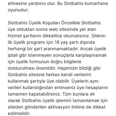
etmesine yardımcı olur. Bu Slotbahis kumarhane
oyunudur;
Slotbahis Üyelik Koşulları Öncelikle Slotbahis
üye olduktan sonra web sitesinde yer alan
hizmet şartlarını dikkatlice okumalısınız. Sitenin
ilk üyelik programı için 18 yaş şartı dışında
herhangi bir şart aranmamaktadır. Ancak üyelik
iptali gibi istenmeyen sonuçlarla karşılaşmamak
için üyelik formunun doğru bilgilerle
doldurulması önemlidir. Hepimizin bildiği gibi
Slotbahis sitesine herkes kendi verilerini
kullanmak şartıyla üye olabilir. Üyelerin aynı
verileri kullandığından eminseniz üye hesaplarını
tamamen kapatabilirsiniz. Tüm bunlara ek
olarak Slotbahis üyelik işlemini tamamlamak için
siteden gönderilen aktivasyon linkine de dikkat
edilmelidir.