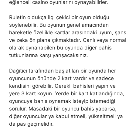
eğlenceli casino oyunlarını oynayabilirler.
Ruletin oldukça ilgi çekici bir oyun olduğu
söylenebilir. Bu oyunun genel amacından
hareketle özellikle kartlar arasındaki uyum, şans
ve zeka ön plana çıkmaktadır. Canlı veya normal
olarak oynanabilen bu oyunda diğer bahis
tutkunlarına karşı yarışacaksınız.
Dağıtıcı tarafından başlatılan bir oyunda her
oyuncunun önünde 2 kart vardır ve sadece
kendisini görebilir. Gerekli bahisleri yapın ve
yere 3 kart koyun. Yerde bir kart katlandığında,
oyuncuya bahis oynamak isteyip istemediği
sorulur. Masadaki bir oyuncu bahis yaparsa,
diğer oyuncular ya kabul etmeli, yükseltmeli ya
da pas geçmelidir.