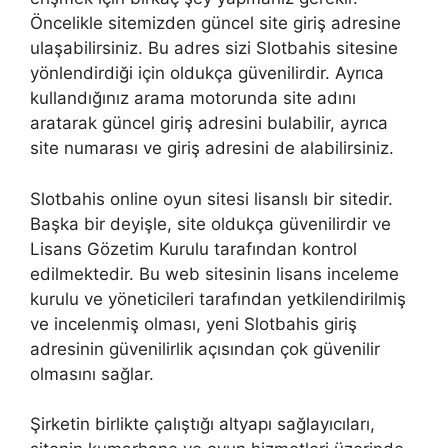
Öncelikle sitemizden güncel site giriş adresine
ulaşabilirsiniz. Bu adres sizi Slotbahis sitesine
yönlendirdiği için oldukça güvenilirdir. Ayrıca
kullandığınız arama motorunda site adını
aratarak güncel giriş adresini bulabilir, ayrıca
site numarası ve giriş adresini de alabilirsiniz.
Slotbahis online oyun sitesi lisanslı bir sitedir.
Başka bir deyişle, site oldukça güvenilirdir ve
Lisans Gözetim Kurulu tarafından kontrol
edilmektedir. Bu web sitesinin lisans inceleme
kurulu ve yöneticileri tarafından yetkilendirilmiş
ve incelenmiş olması, yeni Slotbahis giriş
adresinin güvenilirlik açısından çok güvenilir
olmasını sağlar.
Şirketin birlikte çalıştığı altyapı sağlayıcıları,