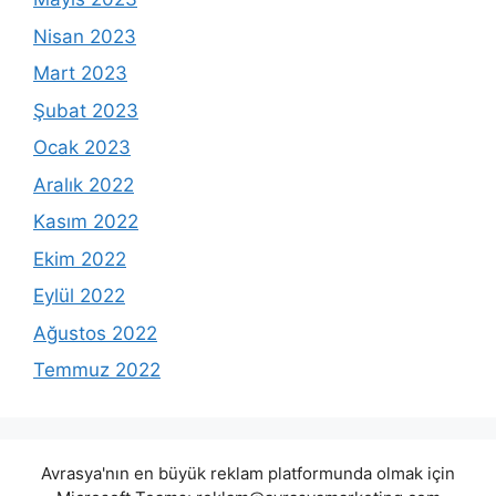
Nisan 2023
Mart 2023
Şubat 2023
Ocak 2023
Aralık 2022
Kasım 2022
Ekim 2022
Eylül 2022
Ağustos 2022
Temmuz 2022
Avrasya'nın en büyük reklam platformunda olmak için