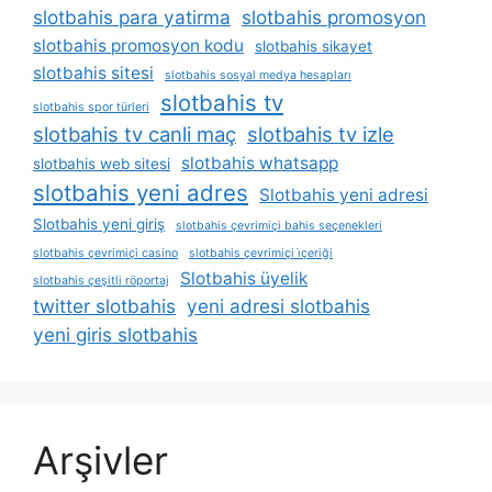
slotbahis para yatirma
slotbahis promosyon
slotbahis promosyon kodu
slotbahis sikayet
slotbahis sitesi
slotbahis sosyal medya hesapları
slotbahis tv
slotbahis spor türleri
slotbahis tv canli maç
slotbahis tv izle
slotbahis whatsapp
slotbahis web sitesi
slotbahis yeni adres
Slotbahis yeni adresi
Slotbahis yeni giriş
slotbahis çevrimiçi bahis seçenekleri
slotbahis çevrimiçi casino
slotbahis çevrimiçi i̇çeriği
Slotbahis üyelik
slotbahis çeşitli röportaj
twitter slotbahis
yeni adresi slotbahis
yeni giris slotbahis
Arşivler