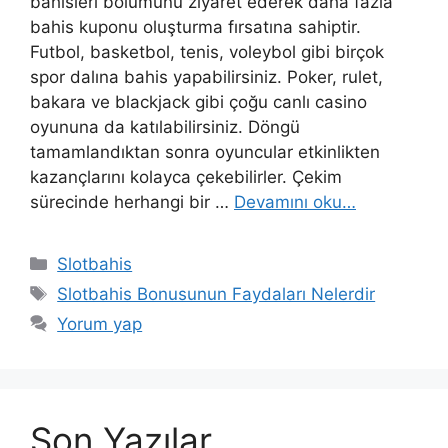
bahisleri bölümünü ziyaret ederek daha fazla
bahis kuponu oluşturma fırsatına sahiptir.
Futbol, ​​basketbol, ​​tenis, voleybol gibi birçok
spor dalına bahis yapabilirsiniz. Poker, rulet,
bakara ve blackjack gibi çoğu canlı casino
oyununa da katılabilirsiniz. Döngü
tamamlandıktan sonra oyuncular etkinlikten
kazançlarını kolayca çekebilirler. Çekim
sürecinde herhangi bir …
Devamını oku…
Kategoriler
Slotbahis
Etiketler
Slotbahis Bonusunun Faydaları Nelerdir
Yorum yap
Son Yazılar