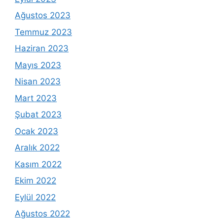
Ağustos 2023
Temmuz 2023
Haziran 2023
Mayıs 2023
Nisan 2023
Mart 2023
Şubat 2023
Ocak 2023
Aralık 2022
Kasım 2022
Ekim 2022
Eylül 2022
Ağustos 2022