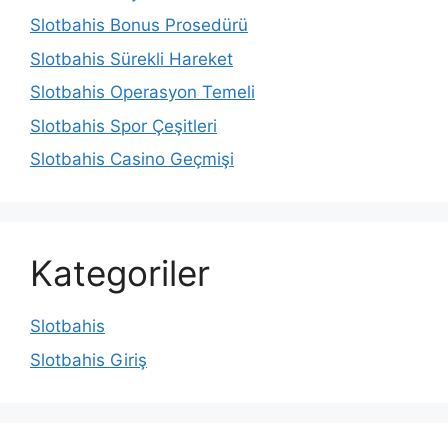
Slotbahis Bonus Prosedürü
Slotbahis Sürekli Hareket
Slotbahis Operasyon Temeli
Slotbahis Spor Çeşitleri
Slotbahis Casino Geçmişi
Kategoriler
Slotbahis
Slotbahis Giriş