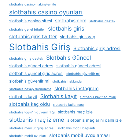
slotbahis casino makineleri i̇le
slotbahis casino oyunları
slotbahis com
slotbahis casino sitesi
slotbahis destek
slotbahis girisi
slotbahis genel bilgiler
slotbahis giris twitter
slotbahis giris yap
Slotbahis Giriş
Slotbahis giriş adresi
Slotbahis Güncel
slotbahis giriş destek
slotbahis güncel adres
slotbahis güncel adresi
slotbahis güncel giriş adresi
slotbahis güvenilir mi
slotbahis güvenlir mi
slotbahis hakkında
slotbahis instagram
slotbahis hesap doğrulama
Slotbahis kayıt
slotbahis kayit
slotbahis kayıt adımları
slotbahis kaç oldu
slotbahis kullanıcısı
slotbahis maç izle
slotbahis login'in güvenilirliği
slotbahis maç izleme
slotbahis maçlarını canlı i̇zle
slotbahis mevcut giriş adresi
slotbahis mobil bağlantı
slotbahis mobil uygulaması
slotbahis mobil oyunları