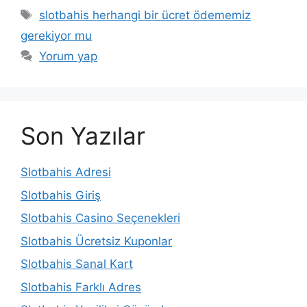
Etiketler
slotbahis herhangi bir ücret ödememiz
gerekiyor mu
Yorum yap
Son Yazılar
Slotbahis Adresi
Slotbahis Giriş
Slotbahis Casino Seçenekleri
Slotbahis Ücretsiz Kuponlar
Slotbahis Sanal Kart
Slotbahis Farklı Adres