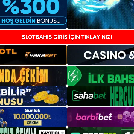
SLOTBAHIS GİRİŞ İÇİN TIKLAYINIZ!