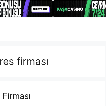
res firması
 Firması