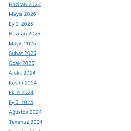
Haziran 2026
Mayıs 2026
Eylül 2025
Haziran 2025
Mayıs 2025
Şubat 2025
Ocak 2025
Aralık 2024
Kasım 2024
Ekim 2024
Eylül 2024
Ağustos 2024
Temmuz 2024