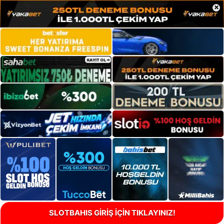
×
SLOTBAHIS GİRİŞ İÇİN TIKLAYINIZ!