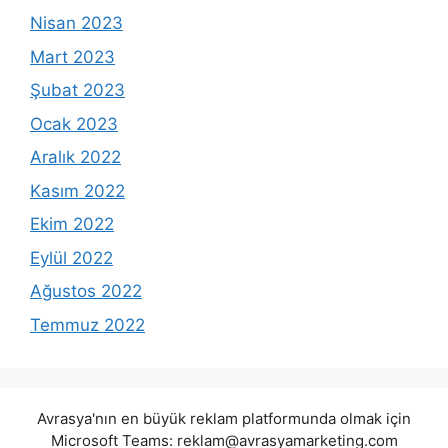
Nisan 2023
Mart 2023
Şubat 2023
Ocak 2023
Aralık 2022
Kasım 2022
Ekim 2022
Eylül 2022
Ağustos 2022
Temmuz 2022
Avrasya'nın en büyük reklam platformunda olmak için
Microsoft Teams:
reklam@avrasyamarketing.com