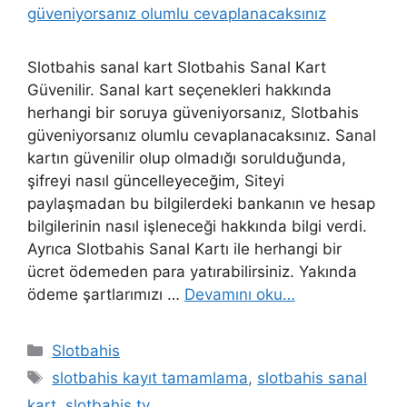
Slotbahis sanal kart Slotbahis Sanal Kart
Güvenilir. Sanal kart seçenekleri hakkında
herhangi bir soruya güveniyorsanız, Slotbahis
güveniyorsanız olumlu cevaplanacaksınız. Sanal
kartın güvenilir olup olmadığı sorulduğunda,
şifreyi nasıl güncelleyeceğim, Siteyi
paylaşmadan bu bilgilerdeki bankanın ve hesap
bilgilerinin nasıl işleneceği hakkında bilgi verdi.
Ayrıca Slotbahis Sanal Kartı ile herhangi bir
ücret ödemeden para yatırabilirsiniz. Yakında
ödeme şartlarımızı …
Devamını oku…
Kategoriler
Slotbahis
Etiketler
slotbahis kayıt tamamlama
,
slotbahis sanal
kart
,
slotbahis tv