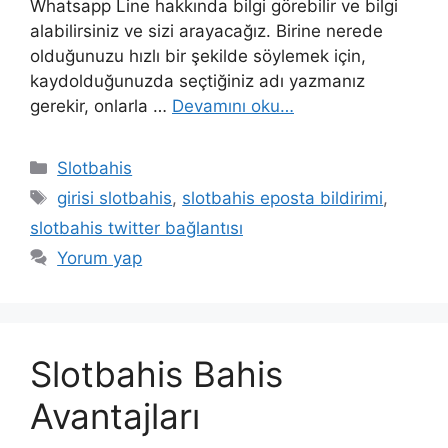
Whatsapp Line hakkında bilgi görebilir ve bilgi
alabilirsiniz ve sizi arayacağız. Birine nerede
olduğunuzu hızlı bir şekilde söylemek için,
kaydolduğunuzda seçtiğiniz adı yazmanız
gerekir, onlarla …
Devamını oku…
Kategoriler
Slotbahis
Etiketler
girisi slotbahis
,
slotbahis eposta bildirimi
,
slotbahis twitter bağlantısı
Yorum yap
Slotbahis Bahis
Avantajları