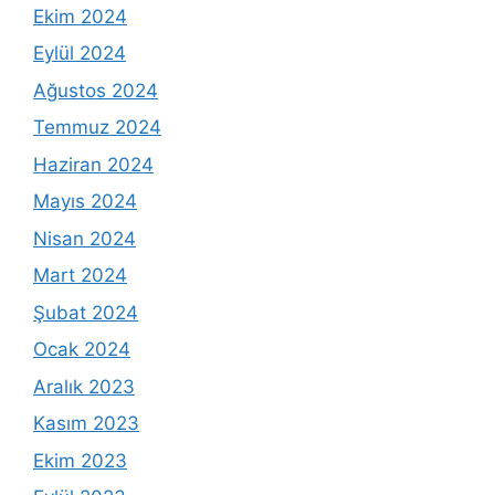
Ekim 2024
Eylül 2024
Ağustos 2024
Temmuz 2024
Haziran 2024
Mayıs 2024
Nisan 2024
Mart 2024
Şubat 2024
Ocak 2024
Aralık 2023
Kasım 2023
Ekim 2023