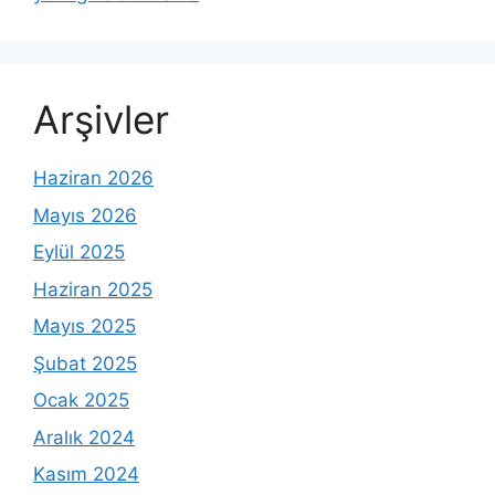
Arşivler
Haziran 2026
Mayıs 2026
Eylül 2025
Haziran 2025
Mayıs 2025
Şubat 2025
Ocak 2025
Aralık 2024
Kasım 2024