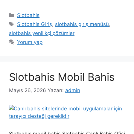
Kategoriler
Slotbahis
Etiketler
Slotbahis Giriş
,
slotbahis giriş menüsü
,
slotbahis yenilikçi çözümler
Yorum yap
Slotbahis Mobil Bahis
Mayıs 26, 2026
Yazarı:
admin
Slotbahis mobil bahis Slotbahis Canlı Bahis Ofisi