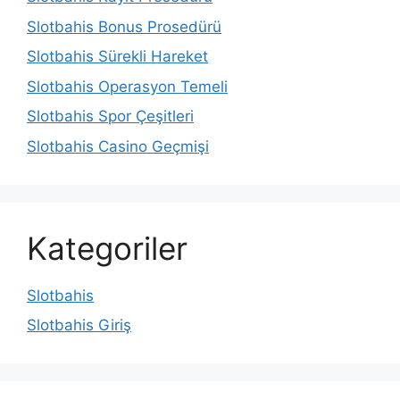
Slotbahis Bonus Prosedürü
Slotbahis Sürekli Hareket
Slotbahis Operasyon Temeli
Slotbahis Spor Çeşitleri
Slotbahis Casino Geçmişi
Kategoriler
Slotbahis
Slotbahis Giriş