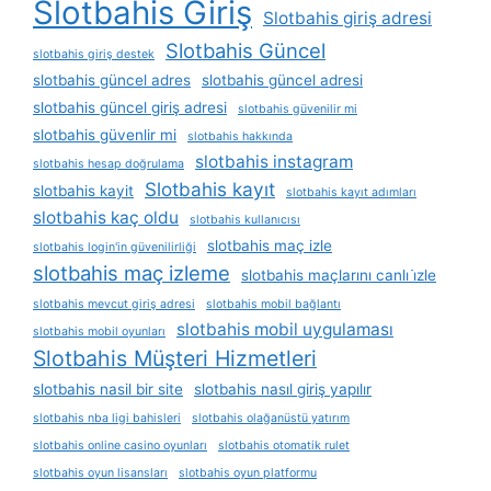
Slotbahis Giriş
Slotbahis giriş adresi
Slotbahis Güncel
slotbahis giriş destek
slotbahis güncel adres
slotbahis güncel adresi
slotbahis güncel giriş adresi
slotbahis güvenilir mi
slotbahis güvenlir mi
slotbahis hakkında
slotbahis instagram
slotbahis hesap doğrulama
Slotbahis kayıt
slotbahis kayit
slotbahis kayıt adımları
slotbahis kaç oldu
slotbahis kullanıcısı
slotbahis maç izle
slotbahis login'in güvenilirliği
slotbahis maç izleme
slotbahis maçlarını canlı i̇zle
slotbahis mevcut giriş adresi
slotbahis mobil bağlantı
slotbahis mobil uygulaması
slotbahis mobil oyunları
Slotbahis Müşteri Hizmetleri
slotbahis nasil bir site
slotbahis nasıl giriş yapılır
slotbahis nba ligi bahisleri
slotbahis olağanüstü yatırım
slotbahis online casino oyunları
slotbahis otomatik rulet
slotbahis oyun lisansları
slotbahis oyun platformu