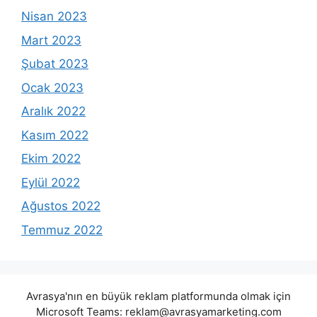
Nisan 2023
Mart 2023
Şubat 2023
Ocak 2023
Aralık 2022
Kasım 2022
Ekim 2022
Eylül 2022
Ağustos 2022
Temmuz 2022
Avrasya'nın en büyük reklam platformunda olmak için
Microsoft Teams:
reklam@avrasyamarketing.com