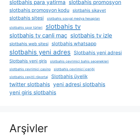
slotbahis para yatirma
slotbahis promosyon
slotbahis promosyon kodu
slotbahis sikayet
slotbahis sitesi
slotbahis sosyal medya hesapları
slotbahis tv
slotbahis spor türleri
slotbahis tv canli maç
slotbahis tv izle
slotbahis whatsapp
slotbahis web sitesi
slotbahis yeni adres
Slotbahis yeni adresi
Slotbahis yeni giriş
slotbahis çevrimiçi bahis seçenekleri
slotbahis çevrimiçi casino
slotbahis çevrimiçi i̇çeriği
Slotbahis üyelik
slotbahis çeşitli röportaj
twitter slotbahis
yeni adresi slotbahis
yeni giris slotbahis
Arşivler