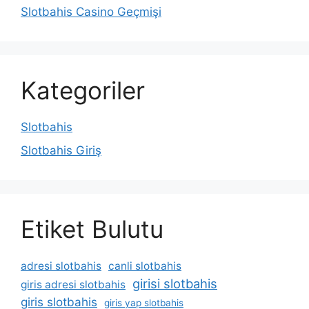
Slotbahis Casino Geçmişi
Kategoriler
Slotbahis
Slotbahis Giriş
Etiket Bulutu
adresi slotbahis
canli slotbahis
girisi slotbahis
giris adresi slotbahis
giris slotbahis
giris yap slotbahis