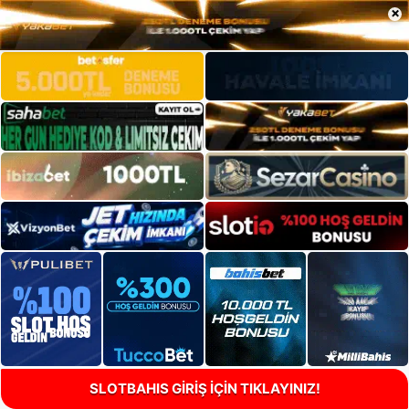
×
SLOTBAHIS GİRİŞ İÇİN TIKLAYINIZ!