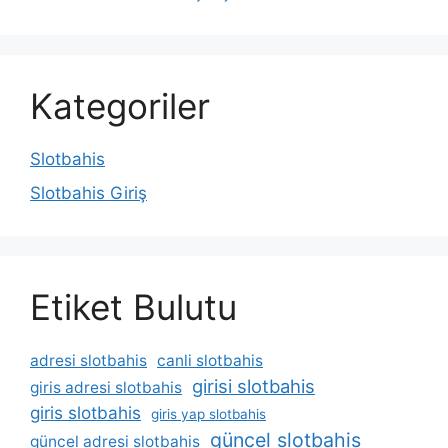
Kategoriler
Slotbahis
Slotbahis Giriş
Etiket Bulutu
adresi slotbahis
canli slotbahis
girisi slotbahis
giris adresi slotbahis
giris slotbahis
giris yap slotbahis
güncel slotbahis
güncel adresi slotbahis