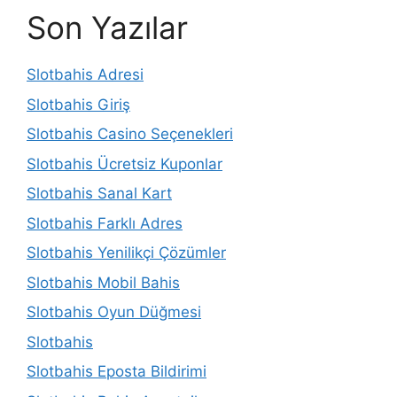
Son Yazılar
Slotbahis Adresi
Slotbahis Giriş
Slotbahis Casino Seçenekleri
Slotbahis Ücretsiz Kuponlar
Slotbahis Sanal Kart
Slotbahis Farklı Adres
Slotbahis Yenilikçi Çözümler
Slotbahis Mobil Bahis
Slotbahis Oyun Düğmesi
Slotbahis
Slotbahis Eposta Bildirimi