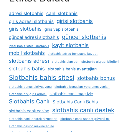
adresi slotbahis
canli slotbahis
girisi slotbahis
giris adresi slotbahis
giris slotbahis
giris yap slotbahis
güncel slotbahis
güncel adresi slotbahis
kayit slotbahis
i̇deal bahis sitesi slotbahis
mobil slotbahis
slotbahis adres bonusunu kaydet
slotbahis adresi
slotbahis alan adı
slotbahis altyapı bilgileri
slotbahis bahis
slotbahis bahis avantajları
Slotbahis bahis sitesi
slotbahis bonus
slotbahis bonus aktivasyonu
slotbahis bonusları ve promosyonları
slotbahis canli maç izle
slotbahis btk giriş adresi
Slotbahis Canlı
Slotbahis Canlı Bahis
slotbahis canlı destek
slotbahis canlı casino
slotbahis canlı destek hizmetleri
slotbahis canlı sohbet güvenli mi
slotbahis casino makineleri i̇le