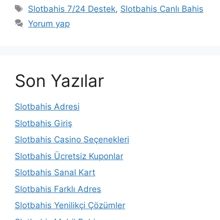
Etiketler
Slotbahis 7/24 Destek
,
Slotbahis Canlı Bahis
Yorum yap
Son Yazılar
Slotbahis Adresi
Slotbahis Giriş
Slotbahis Casino Seçenekleri
Slotbahis Ücretsiz Kuponlar
Slotbahis Sanal Kart
Slotbahis Farklı Adres
Slotbahis Yenilikçi Çözümler