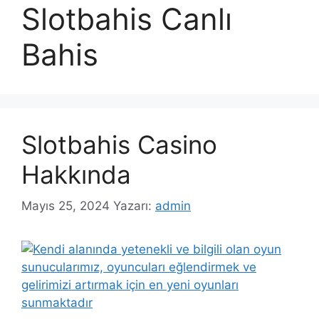
Slotbahis Canlı
Bahis
Slotbahis Casino
Hakkında
Mayıs 25, 2024
Yazarı:
admin