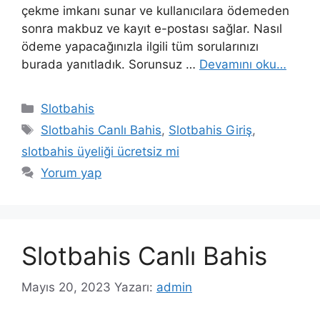
çekme imkanı sunar ve kullanıcılara ödemeden
sonra makbuz ve kayıt e-postası sağlar. Nasıl
ödeme yapacağınızla ilgili tüm sorularınızı
burada yanıtladık. Sorunsuz …
Devamını oku…
Kategoriler
Slotbahis
Etiketler
Slotbahis Canlı Bahis
,
Slotbahis Giriş
,
slotbahis üyeliği ücretsiz mi
Yorum yap
Slotbahis Canlı Bahis
Mayıs 20, 2023
Yazarı:
admin