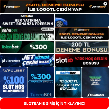
×
SLOTBAHIS GİRİŞ İÇİN TIKLAYINIZ!