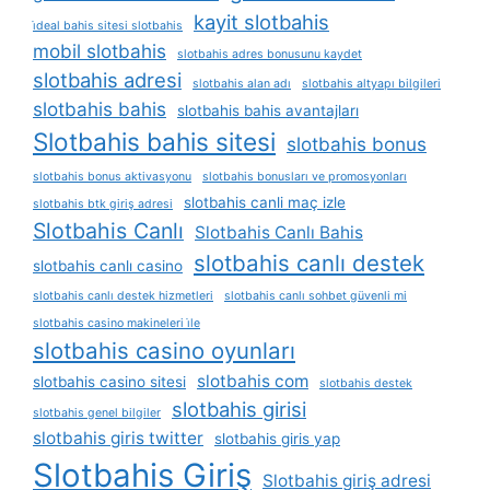
kayit slotbahis
i̇deal bahis sitesi slotbahis
mobil slotbahis
slotbahis adres bonusunu kaydet
slotbahis adresi
slotbahis alan adı
slotbahis altyapı bilgileri
slotbahis bahis
slotbahis bahis avantajları
Slotbahis bahis sitesi
slotbahis bonus
slotbahis bonus aktivasyonu
slotbahis bonusları ve promosyonları
slotbahis canli maç izle
slotbahis btk giriş adresi
Slotbahis Canlı
Slotbahis Canlı Bahis
slotbahis canlı destek
slotbahis canlı casino
slotbahis canlı destek hizmetleri
slotbahis canlı sohbet güvenli mi
slotbahis casino makineleri i̇le
slotbahis casino oyunları
slotbahis com
slotbahis casino sitesi
slotbahis destek
slotbahis girisi
slotbahis genel bilgiler
slotbahis giris twitter
slotbahis giris yap
Slotbahis Giriş
Slotbahis giriş adresi