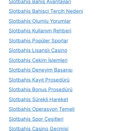
Slotbahis Bahis Avantajları
Slotbahis Bahisçi Tercih Nedeni
Slotbahis Olumlu Yorumlar
Slotbahis Kullanım Rehberi
Slotbahis Popüler Sporlar
Slotbahis Lisanslı Casino
Slotbahis Çekim İşlemleri
Slotbahis Deneyim Başarısı
Slotbahis Kayıt Prosedürü
Slotbahis Bonus Prosedürü
Slotbahis Sürekli Hareket
Slotbahis Operasyon Temeli
Slotbahis Spor Çeşitleri
Slotbahis Casino Geçmişi