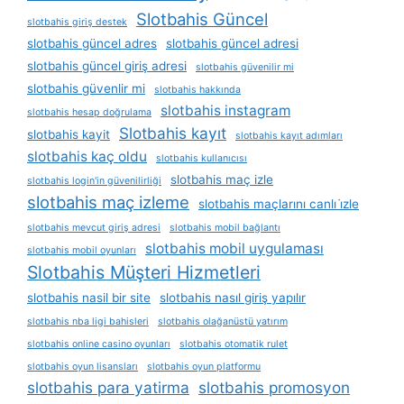
Slotbahis Güncel
slotbahis giriş destek
slotbahis güncel adres
slotbahis güncel adresi
slotbahis güncel giriş adresi
slotbahis güvenilir mi
slotbahis güvenlir mi
slotbahis hakkında
slotbahis instagram
slotbahis hesap doğrulama
Slotbahis kayıt
slotbahis kayit
slotbahis kayıt adımları
slotbahis kaç oldu
slotbahis kullanıcısı
slotbahis maç izle
slotbahis login'in güvenilirliği
slotbahis maç izleme
slotbahis maçlarını canlı i̇zle
slotbahis mevcut giriş adresi
slotbahis mobil bağlantı
slotbahis mobil uygulaması
slotbahis mobil oyunları
Slotbahis Müşteri Hizmetleri
slotbahis nasil bir site
slotbahis nasıl giriş yapılır
slotbahis nba ligi bahisleri
slotbahis olağanüstü yatırım
slotbahis online casino oyunları
slotbahis otomatik rulet
slotbahis oyun lisansları
slotbahis oyun platformu
slotbahis para yatirma
slotbahis promosyon