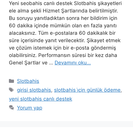
Yeni seobahis canlı destek Slotbahis şikayetleri
ele alma şekli Hizmet Şartlarında belirtilmiştir.
Bu soruyu yanıtladıktan sonra her bildirim için
60 dakika içinde mümkün olan en fazla yanıtı
alacaksınız. Tüm e-postalara 60 dakikalık bir
süre içerisinde yanıt verilecektir. Şikayet etmek
ve çözüm istemek için bir e-posta göndermiş
olabilirsiniz. Performansın süresi bir kez daha
Genel Şartlar ve …
Devamını oku…
Kategoriler
Slotbahis
Etiketler
girisi slotbahis
,
slotbahis i̇çin günlük ödeme
,
yeni slotbahis canlı destek
Yorum yap