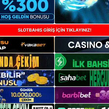
SLOTBAHIS GİRİŞ İÇİN TIKLAYINIZ!