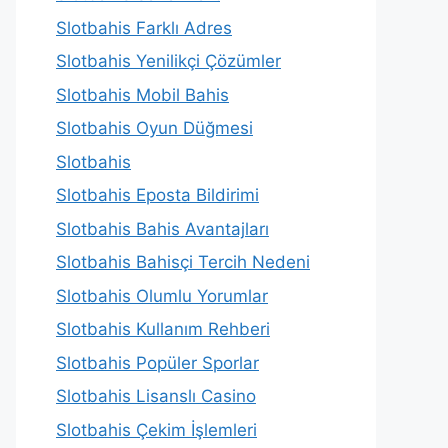
Slotbahis Farklı Adres
Slotbahis Yenilikçi Çözümler
Slotbahis Mobil Bahis
Slotbahis Oyun Düğmesi
Slotbahis
Slotbahis Eposta Bildirimi
Slotbahis Bahis Avantajları
Slotbahis Bahisçi Tercih Nedeni
Slotbahis Olumlu Yorumlar
Slotbahis Kullanım Rehberi
Slotbahis Popüler Sporlar
Slotbahis Lisanslı Casino
Slotbahis Çekim İşlemleri