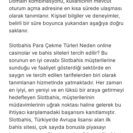
Domain kombinasyonu, kullanıcının mevcut
oturum açma adresine en kısa sürede ulaşması
olarak tanımlanır. Kişisel bilgiler ve deneyimler,
belirli bir süre boyunca yukarıdan aşağıya doğru
saklanır.
Slotbahis Para Çekme Türleri Neden online
casinolar ve bahis siteleri tercih edilir? Bu
sorunun en iyi cevabı Slotbahis müşterilerine
sunduğu ve faaliyet gösterdiği sektörde en
saygın ve tercih edilen tarifelerden biri olarak
tanımlanan hizmetinde yatmaktadır. Her zaman
en iyiyi, en yeniyi ve en lüksü bir araya getirmeyi
hedefleyen Slotbahis, müşterilerinin
müdavimlerinin uğrak noktası haline gelerek bu
ihtiyacı karşılamadaki başarısını kanıtlamıştır.
Slotbahis, Türkiye’de Avrupa lisansı alan ilk
bahis sitesi, çok sayıda bonusla piyasayı