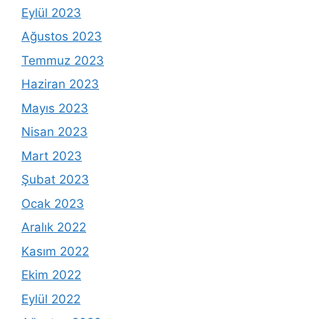
Eylül 2023
Ağustos 2023
Temmuz 2023
Haziran 2023
Mayıs 2023
Nisan 2023
Mart 2023
Şubat 2023
Ocak 2023
Aralık 2022
Kasım 2022
Ekim 2022
Eylül 2022