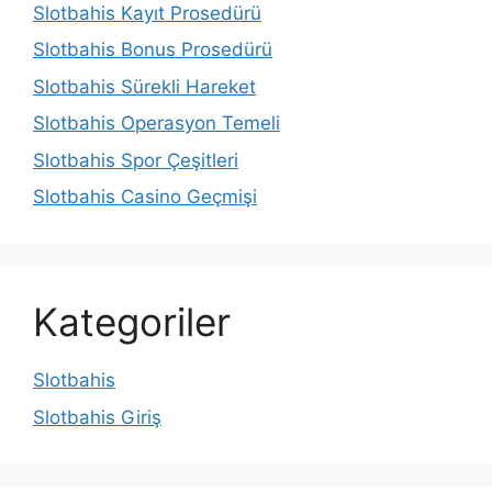
Slotbahis Kayıt Prosedürü
Slotbahis Bonus Prosedürü
Slotbahis Sürekli Hareket
Slotbahis Operasyon Temeli
Slotbahis Spor Çeşitleri
Slotbahis Casino Geçmişi
Kategoriler
Slotbahis
Slotbahis Giriş