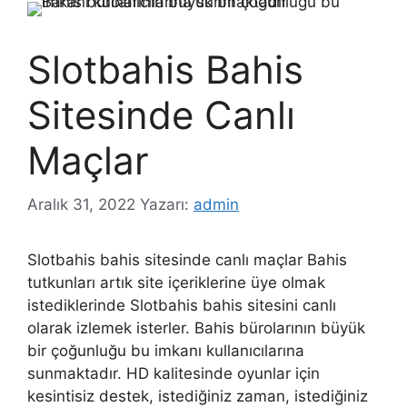
Slotbahis Bahis
Sitesinde Canlı
Maçlar
Aralık 31, 2022
Yazarı:
admin
Slotbahis bahis sitesinde canlı maçlar Bahis
tutkunları artık site içeriklerine üye olmak
istediklerinde Slotbahis bahis sitesini canlı
olarak izlemek isterler. Bahis bürolarının büyük
bir çoğunluğu bu imkanı kullanıcılarına
sunmaktadır. HD kalitesinde oyunlar için
kesintisiz destek, istediğiniz zaman, istediğiniz