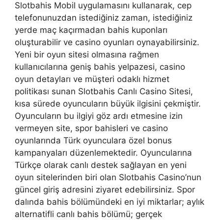
Slotbahis Mobil uygulamasını kullanarak, cep
telefonunuzdan istediğiniz zaman, istediğiniz
yerde maç kaçırmadan bahis kuponları
oluşturabilir ve casino oyunları oynayabilirsiniz.
Yeni bir oyun sitesi olmasına rağmen
kullanıcılarına geniş bahis yelpazesi, casino
oyun detayları ve müşteri odaklı hizmet
politikası sunan Slotbahis Canlı Casino Sitesi,
kısa sürede oyuncuların büyük ilgisini çekmiştir.
Oyuncuların bu ilgiyi göz ardı etmesine izin
vermeyen site, spor bahisleri ve casino
oyunlarında Türk oyunculara özel bonus
kampanyaları düzenlemektedir. Oyuncularına
Türkçe olarak canlı destek sağlayan en yeni
oyun sitelerinden biri olan Slotbahis Casino’nun
güncel giriş adresini ziyaret edebilirsiniz. Spor
dalında bahis bölümündeki en iyi miktarlar; aylık
alternatifli canlı bahis bölümü; gerçek