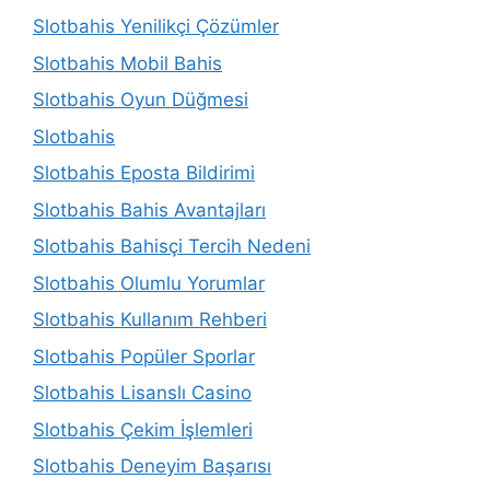
Slotbahis Yenilikçi Çözümler
Slotbahis Mobil Bahis
Slotbahis Oyun Düğmesi
Slotbahis
Slotbahis Eposta Bildirimi
Slotbahis Bahis Avantajları
Slotbahis Bahisçi Tercih Nedeni
Slotbahis Olumlu Yorumlar
Slotbahis Kullanım Rehberi
Slotbahis Popüler Sporlar
Slotbahis Lisanslı Casino
Slotbahis Çekim İşlemleri
Slotbahis Deneyim Başarısı