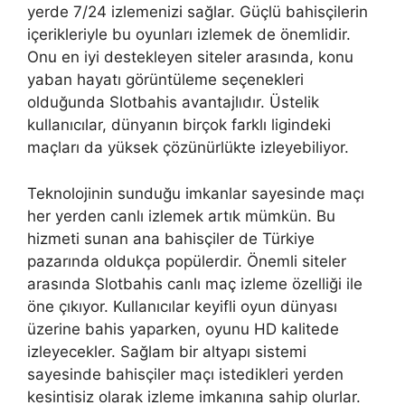
yerde 7/24 izlemenizi sağlar. Güçlü bahisçilerin
içerikleriyle bu oyunları izlemek de önemlidir.
Onu en iyi destekleyen siteler arasında, konu
yaban hayatı görüntüleme seçenekleri
olduğunda Slotbahis avantajlıdır. Üstelik
kullanıcılar, dünyanın birçok farklı ligindeki
maçları da yüksek çözünürlükte izleyebiliyor.
Teknolojinin sunduğu imkanlar sayesinde maçı
her yerden canlı izlemek artık mümkün. Bu
hizmeti sunan ana bahisçiler de Türkiye
pazarında oldukça popülerdir. Önemli siteler
arasında Slotbahis canlı maç izleme özelliği ile
öne çıkıyor. Kullanıcılar keyifli oyun dünyası
üzerine bahis yaparken, oyunu HD kalitede
izleyecekler. Sağlam bir altyapı sistemi
sayesinde bahisçiler maçı istedikleri yerden
kesintisiz olarak izleme imkanına sahip olurlar.