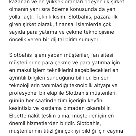
kazanan ve en yüksek oranları ödeyen ilk şirket
olmanın yanı sıra ödeme konusunda da yeni
yollar açtı. Teknik kısım. Slotbahis, pazara ilk
giren şirket olarak, finansal işlemlerde çok
sayıda para yatırma ve çekme teknolojisine
öncelik veren bir dijital birim sunuyor.
Slotbahis işlem yapan müşteriler, fan sitesi
müşterilerine para çekme ve para yatırma için
en makul işlem tekniklerini seçebilecekleri en
ayrıntılı bilgileri sunduğunu bilirler. En son
teknolojilerin tanımladığı teknolojik altyapı ve
profesyonel bir ekip ile Slotbahis müşterileri,
günün her saatinde tüm içeriğin keyfini
kesintisiz ve kısıtlama olmadan çıkarabilir.
Elbette nakit teslim alma, müşteriler için en
önemli hizmetlerden biridir. Slotbahis,
müşterilerinin titizliğini çok iyi bildiği için cayma