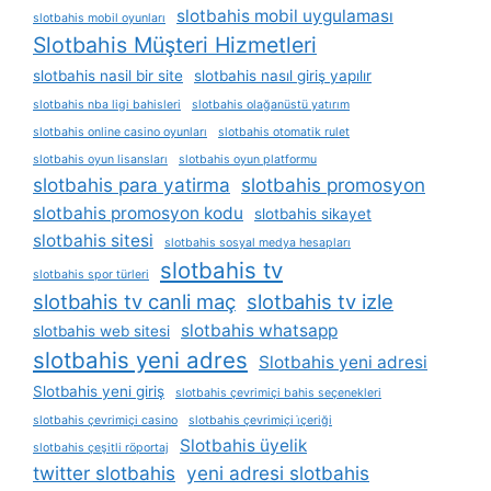
slotbahis mobil uygulaması
slotbahis mobil oyunları
Slotbahis Müşteri Hizmetleri
slotbahis nasil bir site
slotbahis nasıl giriş yapılır
slotbahis nba ligi bahisleri
slotbahis olağanüstü yatırım
slotbahis online casino oyunları
slotbahis otomatik rulet
slotbahis oyun lisansları
slotbahis oyun platformu
slotbahis para yatirma
slotbahis promosyon
slotbahis promosyon kodu
slotbahis sikayet
slotbahis sitesi
slotbahis sosyal medya hesapları
slotbahis tv
slotbahis spor türleri
slotbahis tv canli maç
slotbahis tv izle
slotbahis whatsapp
slotbahis web sitesi
slotbahis yeni adres
Slotbahis yeni adresi
Slotbahis yeni giriş
slotbahis çevrimiçi bahis seçenekleri
slotbahis çevrimiçi casino
slotbahis çevrimiçi i̇çeriği
Slotbahis üyelik
slotbahis çeşitli röportaj
twitter slotbahis
yeni adresi slotbahis