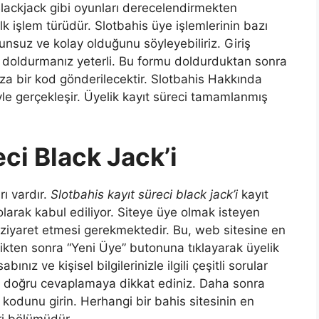
 Blackjack gibi oyunları derecelendirmekten
 ilk işlem türüdür. Slotbahis üye işlemlerinin bazı
unsuz ve kolay olduğunu söyleyebiliriz. Giriş
 doldurmanız yeterli. Bu formu doldurduktan sonra
a bir kod gönderilecektir. Slotbahis Hakkında
e gerçekleşir. Üyelik kayıt süreci tamamlanmış
ci Black Jack’i
rı vardır.
Slotbahis kayıt süreci black jack’i
kayıt
olarak kabul ediliyor. Siteye üye olmak isteyen
 ziyaret etmesi gerekmektedir. Bu, web sitesine en
rdikten sonra “Yeni Üye” butonuna tıklayarak üyelik
ız ve kişisel bilgilerinizle ilgili çeşitli sorular
 ve doğru cevaplamaya dikkat ediniz. Daha sonra
kodunu girin. Herhangi bir bahis sitesinin en