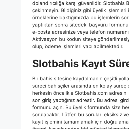
dolandırıcılığa karşı güvenlidir. Slotbahis
çekinmeyin. Bildiğiniz gibi üyelik işlemleri
örneklerine baktığımızda bu işlemlerin sor
yaptıktan sonra sitedeki başvuru formunu
e-posta adresinize veya telefon numaranız
Aktivasyon bu kodun siteye gönderilmesiyl
olup, ödeme işlemleri yapılabilmektedir.
Slotbahis Kayıt Süre
Bir bahis sitesine kaydolmanın çeşitli yolla
süreci bahisçiler arasında en kolay süreç 
herkesin öncelikle Slotbahis.com adresini
son giriş yaptığınız adrestir. Bu adresi gi
formunu açın. Bu üyelik formunda size hesabın
sorulacaktır. Lütfen bu soruları eksiksiz
kayıt işlemini tamamlamak için doğrulama 