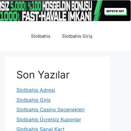
Slotbahis
Slotbahis Giriş
Son Yazılar
Slotbahis Adresi
Slotbahis Giriş
Slotbahis Casino Seçenekleri
Slotbahis Ücretsiz Kuponlar
Slotbahis Sanal Kart