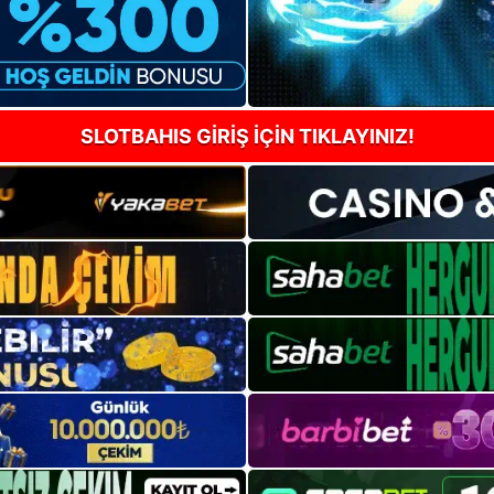
SLOTBAHIS GİRİŞ İÇİN TIKLAYINIZ!