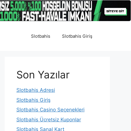
Slotbahis
Slotbahis Giriş
Son Yazılar
Slotbahis Adresi
Slotbahis Giriş
Slotbahis Casino Seçenekleri
Slotbahis Ücretsiz Kuponlar
Slotbahis Sanal Kart