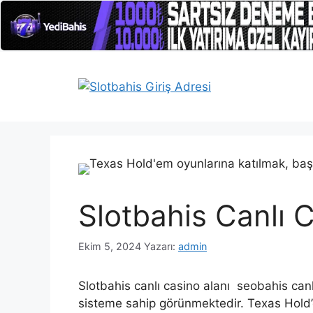
İçeriğe
atla
Slotbahis Canlı 
Ekim 5, 2024
Yazarı:
admin
Slotbahis canlı casino alanı seobahis canl
sisteme sahip görünmektedir. Texas Hold’