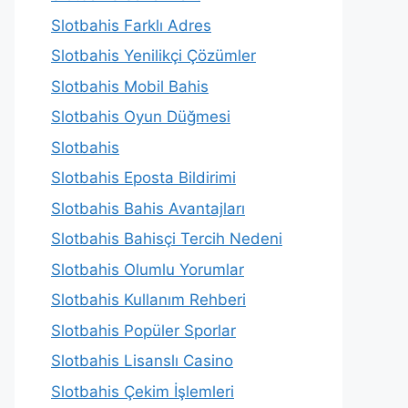
Slotbahis Farklı Adres
Slotbahis Yenilikçi Çözümler
Slotbahis Mobil Bahis
Slotbahis Oyun Düğmesi
Slotbahis
Slotbahis Eposta Bildirimi
Slotbahis Bahis Avantajları
Slotbahis Bahisçi Tercih Nedeni
Slotbahis Olumlu Yorumlar
Slotbahis Kullanım Rehberi
Slotbahis Popüler Sporlar
Slotbahis Lisanslı Casino
Slotbahis Çekim İşlemleri