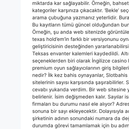
miktarda kar sağlayabilir. Örneğin, bahsetti
kategoriler karşınıza çıkacaktır. ‘Bekle’ s
arama çubuğuna yazmanız yeterlidir. Bur
Bu kayıtların tümü güncel olduğundan bun
Örneğin, şu anda web sitenizde görüntülen
texas hold’em’in farklı bir versiyonunu o
geliştiricisinin desteğinden yararlanabilir
Teksas envanter kalemleri kaydedildi. Alt
seçeneklerden biri olarak İngilizce casino 
premium oyun sağlayıcılarının giriş bilgile
nedir? İlk kez bahis oynayanlar, Slotbahis 
sitelerinin sayısı karşısında şaşırabilirle
cevabı yukarıda verdim. Bir web sitesine ye
belirlenir. İsim değişmeden kalır. Sayılar 
firmaları bu durumu nasıl ele alıyor? Adres
sonuna bir sayı ekleyecektir. Dolayısıyla
şirketinin adının sonundaki numara da deği
durumda görevi tamamlamak için bu adımla