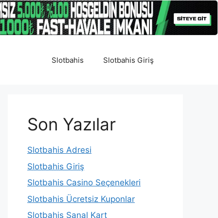
Slotbahis
Slotbahis Giriş
Son Yazılar
Slotbahis Adresi
Slotbahis Giriş
Slotbahis Casino Seçenekleri
Slotbahis Ücretsiz Kuponlar
Slotbahis Sanal Kart