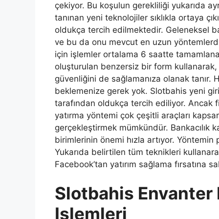
çekiyor. Bu koşulun gerekliliği yukarıda ayr
tanınan yeni teknolojiler sıklıkla ortaya çıkı
oldukça tercih edilmektedir. Geleneksel ban
ve bu da onu mevcut en uzun yöntemlerden
için işlemler ortalama 6 saatte tamamlana
oluşturulan benzersiz bir form kullanarak, 
güvenliğini de sağlamanıza olanak tanır. Hı
beklemenize gerek yok. Slotbahis yeni giri
tarafından oldukça tercih ediliyor. Ancak 
yatırma yöntemi çok çeşitli araçları kapsa
gerçekleştirmek mümkündür. Bankacılık kan
birimlerinin önemi hızla artıyor. Yöntemin 
Yukarıda belirtilen tüm teknikleri kullanar
Facebook’tan yatırım sağlama fırsatına sah
Slotbahis Envanter
Işlemleri