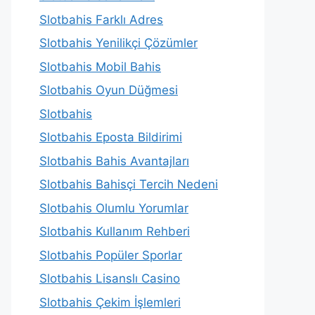
Slotbahis Farklı Adres
Slotbahis Yenilikçi Çözümler
Slotbahis Mobil Bahis
Slotbahis Oyun Düğmesi
Slotbahis
Slotbahis Eposta Bildirimi
Slotbahis Bahis Avantajları
Slotbahis Bahisçi Tercih Nedeni
Slotbahis Olumlu Yorumlar
Slotbahis Kullanım Rehberi
Slotbahis Popüler Sporlar
Slotbahis Lisanslı Casino
Slotbahis Çekim İşlemleri