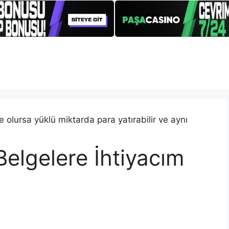
Belgelere İhtiyacım