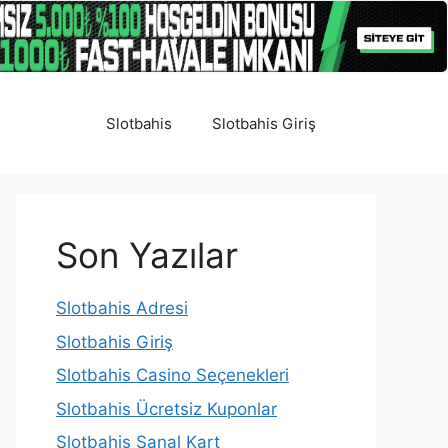
Slotbahis
Slotbahis Giriş
Son Yazılar
Slotbahis Adresi
Slotbahis Giriş
Slotbahis Casino Seçenekleri
Slotbahis Ücretsiz Kuponlar
Slotbahis Sanal Kart