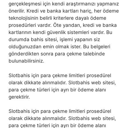
gerçekleşmesi için kendi araştırmanızı yapmanız
önerilir. Kredi ve banka kartları hariç, her ödeme
teknolojisinin belirli kriterlere dayalı ödeme
prosedürleri vardır. Öte yandan, kredi ve banka
kartlarının kendi güvenlik sistemleri vardır. Bu
durumda bahis sitesi, işlemi yapanın siz
olduğunuzdan emin olmak ister. Bu belgeleri
gönderdikten sonra para çekme talebinde
bulunabilirsiniz.
Slotbahis için para çekme limitleri prosedürel
olarak dikkate alınmalıdır. Slotbahis web sitesi,
para çekme türleri için ayrı bir ödeme alanı
gerektirir.
Slotbahis için para çekme limitleri prosedürel
olarak dikkate alınmalıdır. Slotbahis web sitesi,
para çekme türleri için ayrı bir ödeme alanı