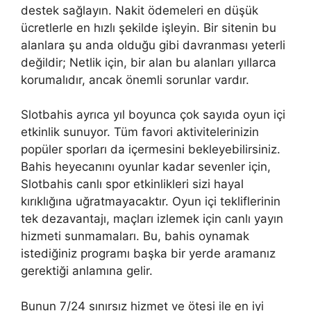
destek sağlayın. Nakit ödemeleri en düşük
ücretlerle en hızlı şekilde işleyin. Bir sitenin bu
alanlara şu anda olduğu gibi davranması yeterli
değildir; Netlik için, bir alan bu alanları yıllarca
korumalıdır, ancak önemli sorunlar vardır.
Slotbahis ayrıca yıl boyunca çok sayıda oyun içi
etkinlik sunuyor. Tüm favori aktivitelerinizin
popüler sporları da içermesini bekleyebilirsiniz.
Bahis heyecanını oyunlar kadar sevenler için,
Slotbahis canlı spor etkinlikleri sizi hayal
kırıklığına uğratmayacaktır. Oyun içi tekliflerinin
tek dezavantajı, maçları izlemek için canlı yayın
hizmeti sunmamaları. Bu, bahis oynamak
istediğiniz programı başka bir yerde aramanız
gerektiği anlamına gelir.
Bunun 7/24 sınırsız hizmet ve ötesi ile en iyi