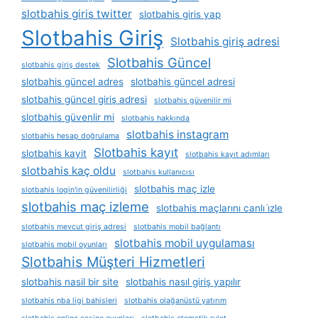
slotbahis giris twitter
slotbahis giris yap
Slotbahis Giriş
Slotbahis giriş adresi
Slotbahis Güncel
slotbahis giriş destek
slotbahis güncel adres
slotbahis güncel adresi
slotbahis güncel giriş adresi
slotbahis güvenilir mi
slotbahis güvenlir mi
slotbahis hakkında
slotbahis instagram
slotbahis hesap doğrulama
Slotbahis kayıt
slotbahis kayit
slotbahis kayıt adımları
slotbahis kaç oldu
slotbahis kullanıcısı
slotbahis maç izle
slotbahis login'in güvenilirliği
slotbahis maç izleme
slotbahis maçlarını canlı i̇zle
slotbahis mevcut giriş adresi
slotbahis mobil bağlantı
slotbahis mobil uygulaması
slotbahis mobil oyunları
Slotbahis Müşteri Hizmetleri
slotbahis nasil bir site
slotbahis nasıl giriş yapılır
slotbahis nba ligi bahisleri
slotbahis olağanüstü yatırım