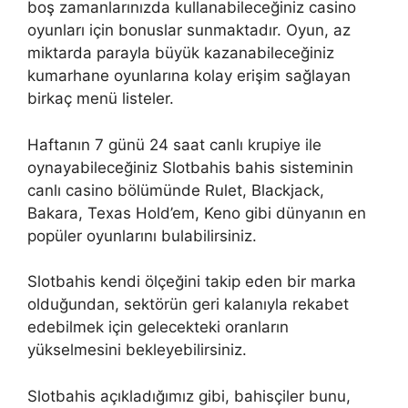
boş zamanlarınızda kullanabileceğiniz casino
oyunları için bonuslar sunmaktadır. Oyun, az
miktarda parayla büyük kazanabileceğiniz
kumarhane oyunlarına kolay erişim sağlayan
birkaç menü listeler.
Haftanın 7 günü 24 saat canlı krupiye ile
oynayabileceğiniz Slotbahis bahis sisteminin
canlı casino bölümünde Rulet, Blackjack,
Bakara, Texas Hold’em, Keno gibi dünyanın en
popüler oyunlarını bulabilirsiniz.
Slotbahis kendi ölçeğini takip eden bir marka
olduğundan, sektörün geri kalanıyla rekabet
edebilmek için gelecekteki oranların
yükselmesini bekleyebilirsiniz.
Slotbahis açıkladığımız gibi, bahisçiler bunu,