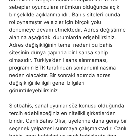
sebepler oyunculara mümkün olduğunca açık
bir şekilde açıklanmalıdır. Bahis siteleri bunda
rol oynamıştır ve sizler için birçok yolu
denemeye devam etmektedir. Adres değiştirme
alanına aşağıdaki durumlarda erişebilirsiniz.
Adres değişikliğinin temel nedeni bu bahis
sitesinin dünya çapında bir lisansa sahip
olmasıdır. Türkiye’den lisans alınmaması,
programın BTK tarafından sonlandırılmasına
neden olacaktır. Bir sonraki adımda adres
değişikliği ile ilgili genel bilgileri
görüntüleyebilirsiniz.
Slotbahis, sanal oyunlar söz konusu olduğunda
tercih edebileceğiniz en nitelikli şirketlerden
biridir. Canlı Bahis Ofisi, üyelerine daha geniş bir
seçenek yelpazesi sunmaya çalışmaktadır. Canlı