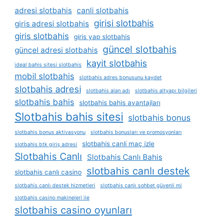
adresi slotbahis
canli slotbahis
girisi slotbahis
giris adresi slotbahis
giris slotbahis
giris yap slotbahis
güncel slotbahis
güncel adresi slotbahis
kayit slotbahis
i̇deal bahis sitesi slotbahis
mobil slotbahis
slotbahis adres bonusunu kaydet
slotbahis adresi
slotbahis alan adı
slotbahis altyapı bilgileri
slotbahis bahis
slotbahis bahis avantajları
Slotbahis bahis sitesi
slotbahis bonus
slotbahis bonus aktivasyonu
slotbahis bonusları ve promosyonları
slotbahis canli maç izle
slotbahis btk giriş adresi
Slotbahis Canlı
Slotbahis Canlı Bahis
slotbahis canlı destek
slotbahis canlı casino
slotbahis canlı destek hizmetleri
slotbahis canlı sohbet güvenli mi
slotbahis casino makineleri i̇le
slotbahis casino oyunları