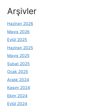
Arşivler
Haziran 2026
Mayıs 2026
Eylül 2025
Haziran 2025
Mayıs 2025
Şubat 2025
Ocak 2025
Aralık 2024
Kasım 2024
Ekim 2024
Eylül 2024