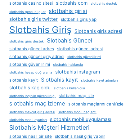
slotbahis com
slotbahis casino sitesi
slotbahis destek
slotbahis girisi
slotbahis genel bilgiler
slotbahis giris twitter
slotbahis giris yap
Slotbahis Giriş
Slotbahis giriş adresi
Slotbahis Güncel
slotbahis giriş destek
slotbahis güncel adres
slotbahis güncel adresi
slotbahis güncel giriş adresi
slotbahis güvenilir mi
slotbahis güvenlir mi
slotbahis hakkında
slotbahis instagram
slotbahis hesap doğrulama
Slotbahis kayıt
slotbahis kayit
slotbahis kayıt adımları
slotbahis kaç oldu
slotbahis kullanıcısı
slotbahis maç izle
slotbahis login'in güvenilirliği
slotbahis maç izleme
slotbahis maçlarını canlı i̇zle
slotbahis mevcut giriş adresi
slotbahis mobil bağlantı
slotbahis mobil uygulaması
slotbahis mobil oyunları
Slotbahis Müşteri Hizmetleri
slotbahis nasil bir site
slotbahis nasıl giriş yapılır