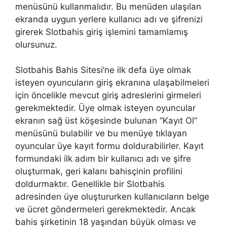
menüsünü kullanmalıdır. Bu menüden ulaşılan
ekranda uygun yerlere kullanıcı adı ve şifrenizi
girerek Slotbahis giriş işlemini tamamlamış
olursunuz.
Slotbahis Bahis Sitesi’ne ilk defa üye olmak
isteyen oyuncuların giriş ekranına ulaşabilmeleri
için öncelikle mevcut giriş adreslerini girmeleri
gerekmektedir. Üye olmak isteyen oyuncular
ekranın sağ üst köşesinde bulunan “Kayıt Ol”
menüsünü bulabilir ve bu menüye tıklayan
oyuncular üye kayıt formu doldurabilirler. Kayıt
formundaki ilk adım bir kullanıcı adı ve şifre
oluşturmak, geri kalanı bahisçinin profilini
doldurmaktır. Genellikle bir Slotbahis
adresinden üye oluştururken kullanıcıların belge
ve ücret göndermeleri gerekmektedir. Ancak
bahis şirketinin 18 yaşından büyük olması ve