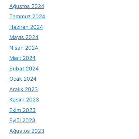
Ağustos 2024
Temmuz 2024
Haziran 2024
Mayıs 2024
Nisan 2024
Mart 2024
Şubat 2024
Ocak 2024
Aralık 2023
Kasım 2023
Ekim 2023
Eylül 2023
Ağustos 2023