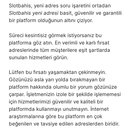
Slotbahis, yeni adres soru işaretini ortadan
Slotbahis yeni adresi
basit, güvenilir ve garantili
bir platform olduğunun altını çiziyor.
Süreci kesintisiz görmek istiyorsanız bu
platforma göz atın. En verimli ve karlı fırsat
adreslerinde tüm müşterilere eşit şartlarda
sunulan hizmetleri görün.
Lütfen bu fırsatı yaşamaktan çekinmeyin.
Gözünüzü asla yarı yolda bırakmayan bir
platform hakkında olumlu bir yorum gözünüze
çarpar. İşletmenizin izole bir şekilde işlememesi
için hizmetlerimizi güvenilir ve kaliteli bir
platformda kullanmayı unutmayın. İnternet
araştırmalarına göre bu platform en çok
beğenilen ve tavsiye edilen adreslerden biridir.