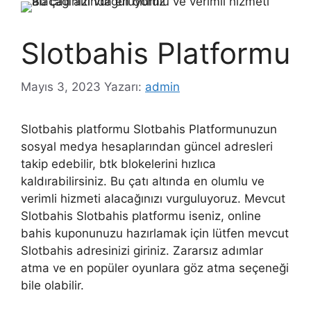
Slotbahis Platformu
Mayıs 3, 2023
Yazarı:
admin
Slotbahis platformu Slotbahis Platformunuzun
sosyal medya hesaplarından güncel adresleri
takip edebilir, btk blokelerini hızlıca
kaldırabilirsiniz. Bu çatı altında en olumlu ve
verimli hizmeti alacağınızı vurguluyoruz. Mevcut
Slotbahis Slotbahis platformu iseniz, online
bahis kuponunuzu hazırlamak için lütfen mevcut
Slotbahis adresinizi giriniz. Zararsız adımlar
atma ve en popüler oyunlara göz atma seçeneği
bile olabilir.