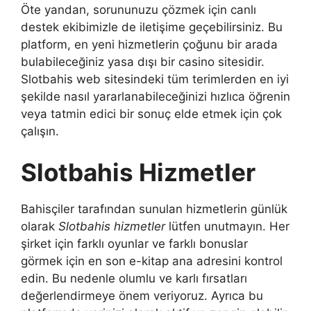
Öte yandan, sorununuzu çözmek için canlı
destek ekibimizle de iletişime geçebilirsiniz. Bu
platform, en yeni hizmetlerin çoğunu bir arada
bulabileceğiniz yasa dışı bir casino sitesidir.
Slotbahis web sitesindeki tüm terimlerden en iyi
şekilde nasıl yararlanabileceğinizi hızlıca öğrenin
veya tatmin edici bir sonuç elde etmek için çok
çalışın.
Slotbahis Hizmetler
Bahisçiler tarafından sunulan hizmetlerin günlük
olarak
Slotbahis hizmetler
lütfen unutmayın. Her
şirket için farklı oyunlar ve farklı bonuslar
görmek için en son e-kitap ana adresini kontrol
edin. Bu nedenle olumlu ve karlı fırsatları
değerlendirmeye önem veriyoruz. Ayrıca bu