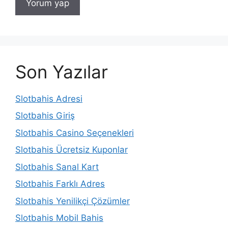
Son Yazılar
Slotbahis Adresi
Slotbahis Giriş
Slotbahis Casino Seçenekleri
Slotbahis Ücretsiz Kuponlar
Slotbahis Sanal Kart
Slotbahis Farklı Adres
Slotbahis Yenilikçi Çözümler
Slotbahis Mobil Bahis