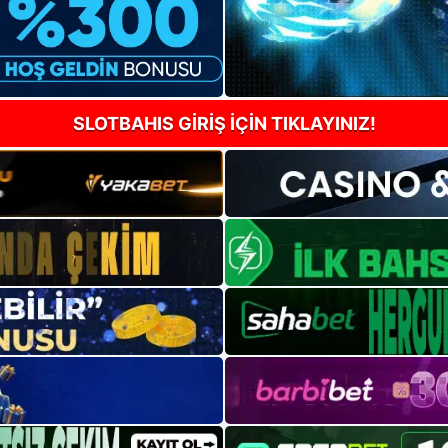
SLOTBAHIS GİRİŞ İÇİN TIKLAYINIZ!