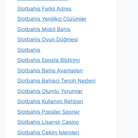
Slotbahis Farklı Adres
Slotbahis Yenilikçi Çözümler
Slotbahis Mobil Bahis
Slotbahis Oyun Düğmesi
Slotbahis
Slotbahis Eposta Bildirimi
Slotbahis Bahis Avantajları
Slotbahis Bahisçi Tercih Nedeni
Slotbahis Olumlu Yorumlar
Slotbahis Kullanım Rehberi
Slotbahis Popüler Sporlar
Slotbahis Lisanslı Casino
Slotbahis Çekim İşlemleri