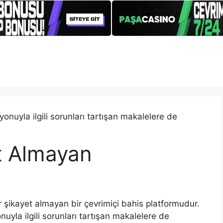
t Almayan
r şikayet almayan bir çevrimiçi bahis platformudur.
uyla ilgili sorunları tartışan makalelere de