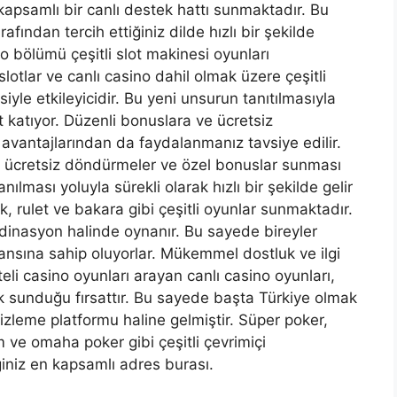
 kapsamlı bir canlı destek hattı sunmaktadır. Bu
afından tercih ettiğiniz dilde hızlı bir şekilde
 bölümü çeşitli slot makinesi oyunları
slotlar ve canlı casino dahil olmak üzere çeşitli
yle etkileyicidir. Bu yeni unsurun tanıtılmasıyla
t katıyor. Düzenli bonuslara ve ücretsiz
 avantajlarından da faydalanmanız tavsiye edilir.
 ücretsiz döndürmeler ve özel bonuslar sunması
lması yoluyla sürekli olarak hızlı bir şekilde gelir
, rulet ve bakara gibi çeşitli oyunlar sunmaktadır.
dinasyon halinde oynanır. Bu sayede bireyler
ansına sahip oluyorlar. Mükemmel dostluk ve ilgi
teli casino oyunları arayan canlı casino oyunları,
k sunduğu fırsattır. Bu sayede başta Türkiye olmak
zleme platformu haline gelmiştir. Süper poker,
 ve omaha poker gibi çeşitli çevrimiçi
ğiniz en kapsamlı adres burası.