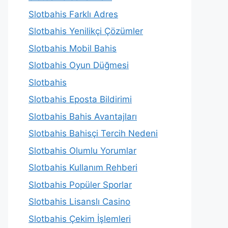
Slotbahis Farklı Adres
Slotbahis Yenilikçi Çözümler
Slotbahis Mobil Bahis
Slotbahis Oyun Düğmesi
Slotbahis
Slotbahis Eposta Bildirimi
Slotbahis Bahis Avantajları
Slotbahis Bahisçi Tercih Nedeni
Slotbahis Olumlu Yorumlar
Slotbahis Kullanım Rehberi
Slotbahis Popüler Sporlar
Slotbahis Lisanslı Casino
Slotbahis Çekim İşlemleri