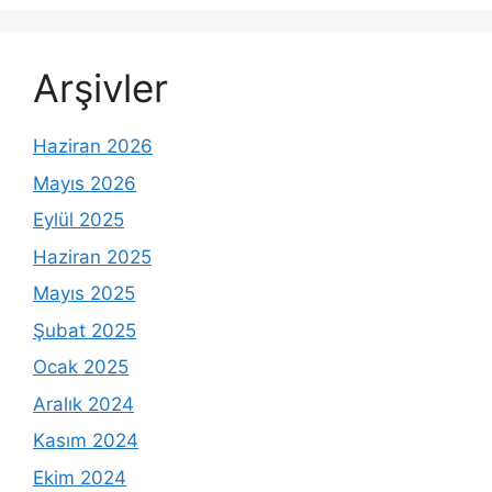
Arşivler
Haziran 2026
Mayıs 2026
Eylül 2025
Haziran 2025
Mayıs 2025
Şubat 2025
Ocak 2025
Aralık 2024
Kasım 2024
Ekim 2024