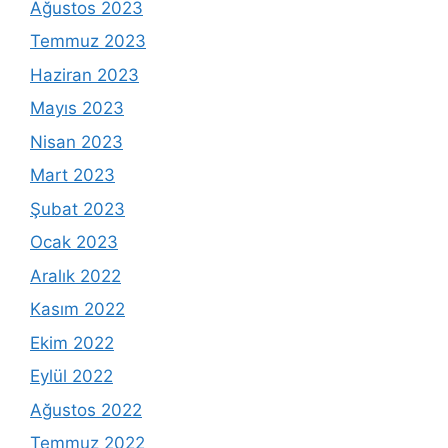
Ağustos 2023
Temmuz 2023
Haziran 2023
Mayıs 2023
Nisan 2023
Mart 2023
Şubat 2023
Ocak 2023
Aralık 2022
Kasım 2022
Ekim 2022
Eylül 2022
Ağustos 2022
Temmuz 2022