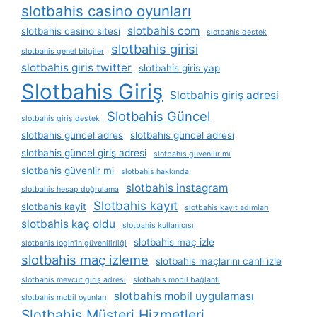
slotbahis casino oyunları
slotbahis com
slotbahis casino sitesi
slotbahis destek
slotbahis girisi
slotbahis genel bilgiler
slotbahis giris twitter
slotbahis giris yap
Slotbahis Giriş
Slotbahis giriş adresi
Slotbahis Güncel
slotbahis giriş destek
slotbahis güncel adres
slotbahis güncel adresi
slotbahis güncel giriş adresi
slotbahis güvenilir mi
slotbahis güvenlir mi
slotbahis hakkında
slotbahis instagram
slotbahis hesap doğrulama
Slotbahis kayıt
slotbahis kayit
slotbahis kayıt adımları
slotbahis kaç oldu
slotbahis kullanıcısı
slotbahis maç izle
slotbahis login'in güvenilirliği
slotbahis maç izleme
slotbahis maçlarını canlı i̇zle
slotbahis mevcut giriş adresi
slotbahis mobil bağlantı
slotbahis mobil uygulaması
slotbahis mobil oyunları
Slotbahis Müşteri Hizmetleri