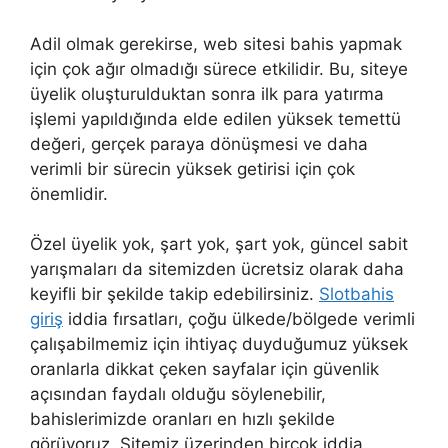
Adil olmak gerekirse, web sitesi bahis yapmak
için çok ağır olmadığı sürece etkilidir. Bu, siteye
üyelik oluşturulduktan sonra ilk para yatırma
işlemi yapıldığında elde edilen yüksek temettü
değeri, gerçek paraya dönüşmesi ve daha
verimli bir sürecin yüksek getirisi için çok
önemlidir.
Özel üyelik yok, şart yok, şart yok, güncel sabit
yarışmaları da sitemizden ücretsiz olarak daha
keyifli bir şekilde takip edebilirsiniz.
Slotbahis
giriş
iddia fırsatları, çoğu ülkede/bölgede verimli
çalışabilmemiz için ihtiyaç duyduğumuz yüksek
oranlarla dikkat çeken sayfalar için güvenlik
açısından faydalı olduğu söylenebilir,
bahislerimizde oranları en hızlı şekilde
görüyoruz. Sitemiz üzerinden birçok iddia