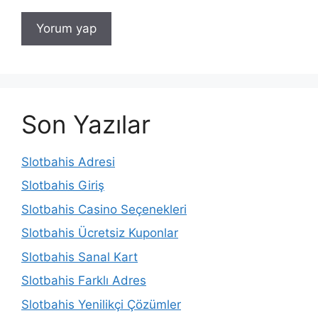
Son Yazılar
Slotbahis Adresi
Slotbahis Giriş
Slotbahis Casino Seçenekleri
Slotbahis Ücretsiz Kuponlar
Slotbahis Sanal Kart
Slotbahis Farklı Adres
Slotbahis Yenilikçi Çözümler