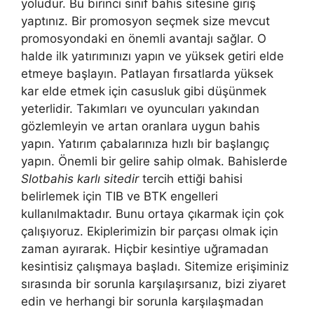
yoludur. Bu birinci sınıf bahis sitesine giriş
yaptınız. Bir promosyon seçmek size mevcut
promosyondaki en önemli avantajı sağlar. O
halde ilk yatırımınızı yapın ve yüksek getiri elde
etmeye başlayın. Patlayan fırsatlarda yüksek
kar elde etmek için casusluk gibi düşünmek
yeterlidir. Takımları ve oyuncuları yakından
gözlemleyin ve artan oranlara uygun bahis
yapın. Yatırım çabalarınıza hızlı bir başlangıç ​​
yapın. Önemli bir gelire sahip olmak. Bahislerde
Slotbahis karlı sitedir
tercih ettiği bahisi
belirlemek için TIB ve BTK engelleri
kullanılmaktadır. Bunu ortaya çıkarmak için çok
çalışıyoruz. Ekiplerimizin bir parçası olmak için
zaman ayırarak. Hiçbir kesintiye uğramadan
kesintisiz çalışmaya başladı. Sitemize erişiminiz
sırasında bir sorunla karşılaşırsanız, bizi ziyaret
edin ve herhangi bir sorunla karşılaşmadan