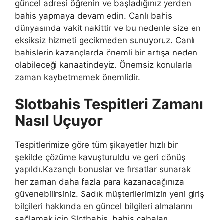
güncel adresi öğrenin ve başladığınız yerden
bahis yapmaya devam edin. Canlı bahis
dünyasında vakit nakittir ve bu nedenle size en
eksiksiz hizmeti gecikmeden sunuyoruz. Canlı
bahislerin kazançlarda önemli bir artışa neden
olabileceği kanaatindeyiz. Önemsiz konularla
zaman kaybetmemek önemlidir.
Slotbahis Tespitleri Zamanı
Nasıl Uçuyor
Tespitlerimize göre tüm şikayetler hızlı bir
şekilde çözüme kavuşturuldu ve geri dönüş
yapıldı.Kazançlı bonuslar ve fırsatlar sunarak
her zaman daha fazla para kazanacağınıza
güvenebilirsiniz. Sadık müşterilerimizin yeni giriş
bilgileri hakkında en güncel bilgileri almalarını
sağlamak için Slotbahis, bahis çabaları