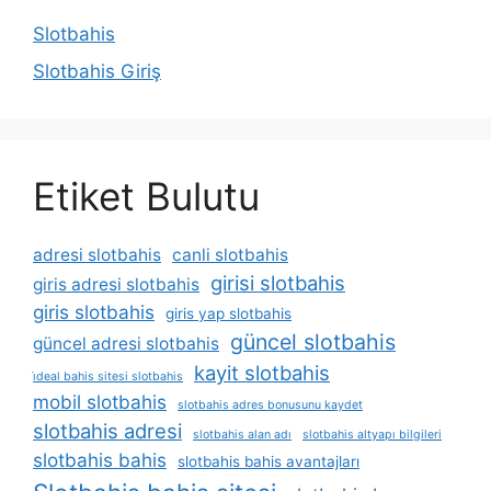
Slotbahis
Slotbahis Giriş
Etiket Bulutu
adresi slotbahis
canli slotbahis
girisi slotbahis
giris adresi slotbahis
giris slotbahis
giris yap slotbahis
güncel slotbahis
güncel adresi slotbahis
kayit slotbahis
i̇deal bahis sitesi slotbahis
mobil slotbahis
slotbahis adres bonusunu kaydet
slotbahis adresi
slotbahis alan adı
slotbahis altyapı bilgileri
slotbahis bahis
slotbahis bahis avantajları