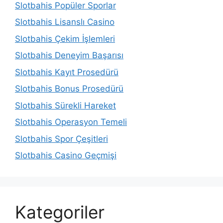
Slotbahis Popüler Sporlar
Slotbahis Lisanslı Casino
Slotbahis Çekim İşlemleri
Slotbahis Deneyim Başarısı
Slotbahis Kayıt Prosedürü
Slotbahis Bonus Prosedürü
Slotbahis Sürekli Hareket
Slotbahis Operasyon Temeli
Slotbahis Spor Çeşitleri
Slotbahis Casino Geçmişi
Kategoriler