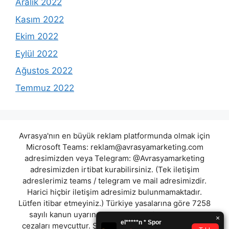
Aralık 2022
Kasım 2022
Ekim 2022
Eylül 2022
Ağustos 2022
Temmuz 2022
Avrasya'nın en büyük reklam platformunda olmak için
Microsoft Teams:
reklam@avrasyamarketing.com
adresimizden veya Telegram: @Avrasyamarketing
adresimizden irtibat kurabilirsiniz. (Tek iletişim
adreslerimiz teams / telegram ve mail adresimizdir.
Harici hiçbir iletişim adresimiz bulunmamaktadır.
Lütfen itibar etmeyiniz.) Türkiye yasalarına göre 7258
sayılı kanun uyarınca yasa dışı bahis oynamanın
cezaları mevcuttur. Şu an bulunduğunuz site hiç bir