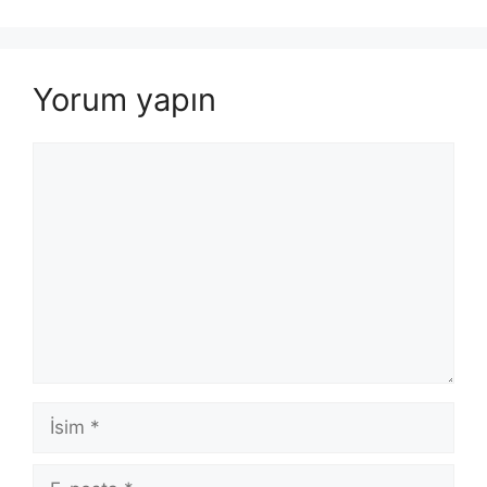
Yorum yapın
Yorum
İsim
E-