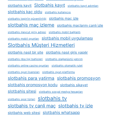
Slotbahis kayıt
slotbahis kayit
slotbahis kayıt adımları
slotbahis kaç oldu
slotbahis kullanıcısı
slotbahis maç izle
slotbahis login'in güvenilirliği
slotbahis maç izleme
slotbahis maçlarını canlı i̇zle
slotbahis mevcut giriş adresi
slotbahis mobil bağlantı
slotbahis mobil uygulaması
slotbahis mobil oyunları
Slotbahis Müşteri Hizmetleri
slotbahis nasil bir site
slotbahis nasıl giriş yapılır
slotbahis nba ligi bahisleri
slotbahis olağanüstü yatırım
slotbahis online casino oyunları
slotbahis otomatik rulet
slotbahis oyun lisansları
slotbahis oyun platformu
slotbahis para yatirma
slotbahis promosyon
slotbahis promosyon kodu
slotbahis sikayet
slotbahis sitesi
slotbahis sosyal medya hesapları
slotbahis tv
slotbahis spor türleri
slotbahis tv canli maç
slotbahis tv izle
slotbahis whatsapp
slotbahis web sitesi