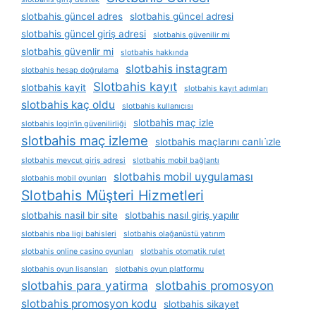
slotbahis güncel adres
slotbahis güncel adresi
slotbahis güncel giriş adresi
slotbahis güvenilir mi
slotbahis güvenlir mi
slotbahis hakkında
slotbahis instagram
slotbahis hesap doğrulama
Slotbahis kayıt
slotbahis kayit
slotbahis kayıt adımları
slotbahis kaç oldu
slotbahis kullanıcısı
slotbahis maç izle
slotbahis login'in güvenilirliği
slotbahis maç izleme
slotbahis maçlarını canlı i̇zle
slotbahis mevcut giriş adresi
slotbahis mobil bağlantı
slotbahis mobil uygulaması
slotbahis mobil oyunları
Slotbahis Müşteri Hizmetleri
slotbahis nasil bir site
slotbahis nasıl giriş yapılır
slotbahis nba ligi bahisleri
slotbahis olağanüstü yatırım
slotbahis online casino oyunları
slotbahis otomatik rulet
slotbahis oyun lisansları
slotbahis oyun platformu
slotbahis para yatirma
slotbahis promosyon
slotbahis promosyon kodu
slotbahis sikayet