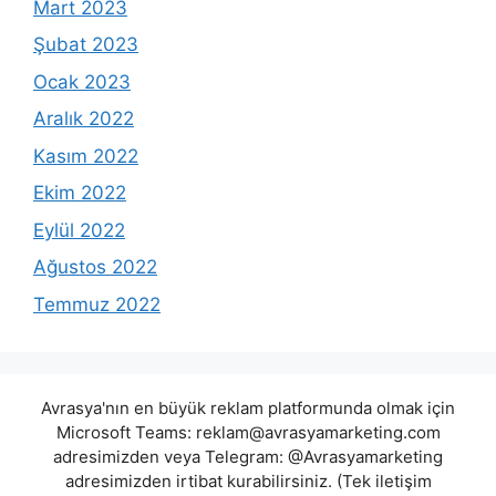
Mart 2023
Şubat 2023
Ocak 2023
Aralık 2022
Kasım 2022
Ekim 2022
Eylül 2022
Ağustos 2022
Temmuz 2022
Avrasya'nın en büyük reklam platformunda olmak için
Microsoft Teams:
reklam@avrasyamarketing.com
adresimizden veya Telegram: @Avrasyamarketing
adresimizden irtibat kurabilirsiniz. (Tek iletişim