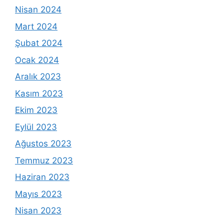
Nisan 2024
Mart 2024
Şubat 2024
Ocak 2024
Aralık 2023
Kasım 2023
Ekim 2023
Eylül 2023
Ağustos 2023
Temmuz 2023
Haziran 2023
Mayıs 2023
Nisan 2023