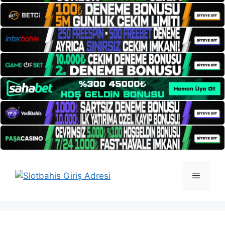
İçeriğe
atla
Menü