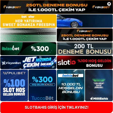
×
SLOTBAHIS GİRİŞ İÇİN TIKLAYINIZ!