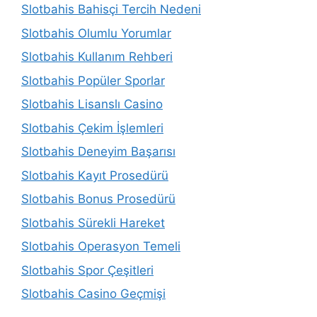
Slotbahis Bahisçi Tercih Nedeni
Slotbahis Olumlu Yorumlar
Slotbahis Kullanım Rehberi
Slotbahis Popüler Sporlar
Slotbahis Lisanslı Casino
Slotbahis Çekim İşlemleri
Slotbahis Deneyim Başarısı
Slotbahis Kayıt Prosedürü
Slotbahis Bonus Prosedürü
Slotbahis Sürekli Hareket
Slotbahis Operasyon Temeli
Slotbahis Spor Çeşitleri
Slotbahis Casino Geçmişi