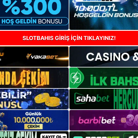
SLOTBAHIS GİRİŞ İÇİN TIKLAYINIZ!