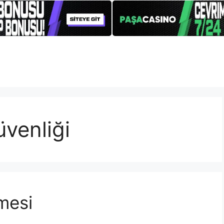
üvenliği
mesi