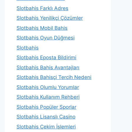
Slotbahis Farklı Adres
Slotbahis Yenilikçi Çözümler
Slotbahis Mobil Bahis
Slotbahis Oyun Düğmesi
Slotbahis
Slotbahis Eposta Bildirimi
Slotbahis Bahis Avantajları
Slotbahis Bahisçi Tercih Nedeni
Slotbahis Olumlu Yorumlar
Slotbahis Kullanım Rehberi
Slotbahis Popüler Sporlar
Slotbahis Lisanslı Casino
Slotbahis Çekim İşlemleri