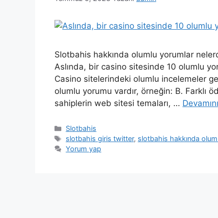
Slotbahis hakkında olumlu yorumlar nelerdir
Aslında, bir casino sitesinde 10 olumlu yorum
Casino sitelerindeki olumlu incelemeler g
olumlu yorumu vardır, örneğin: B. Farklı ö
sahiplerin web sitesi temaları, …
Devamın
Kategoriler
Slotbahis
Etiketler
slotbahis giris twitter
,
slotbahis hakkında oluml
Yorum yap