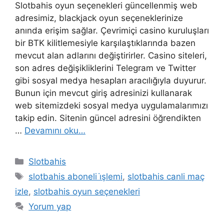
Slotbahis oyun seçenekleri güncellenmiş web
adresimiz, blackjack oyun seçeneklerinize
anında erişim sağlar. Çevrimiçi casino kuruluşları
bir BTK kilitlemesiyle karşılaştıklarında bazen
mevcut alan adlarını değiştirirler. Casino siteleri,
son adres değişikliklerini Telegram ve Twitter
gibi sosyal medya hesapları aracılığıyla duyurur.
Bunun için mevcut giriş adresinizi kullanarak
web sitemizdeki sosyal medya uygulamalarımızı
takip edin. Sitenin güncel adresini öğrendikten
…
Devamını oku…
Kategoriler
Slotbahis
Etiketler
slotbahis aboneli i̇şlemi
,
slotbahis canli maç
izle
,
slotbahis oyun seçenekleri
Yorum yap