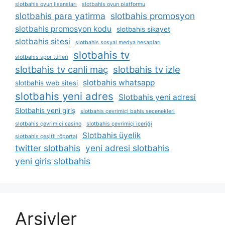
slotbahis oyun lisansları
slotbahis oyun platformu
slotbahis para yatirma
slotbahis promosyon
slotbahis promosyon kodu
slotbahis sikayet
slotbahis sitesi
slotbahis sosyal medya hesapları
slotbahis tv
slotbahis spor türleri
slotbahis tv canli maç
slotbahis tv izle
slotbahis whatsapp
slotbahis web sitesi
slotbahis yeni adres
Slotbahis yeni adresi
Slotbahis yeni giriş
slotbahis çevrimiçi bahis seçenekleri
slotbahis çevrimiçi casino
slotbahis çevrimiçi i̇çeriği
Slotbahis üyelik
slotbahis çeşitli röportaj
twitter slotbahis
yeni adresi slotbahis
yeni giris slotbahis
Arşivler