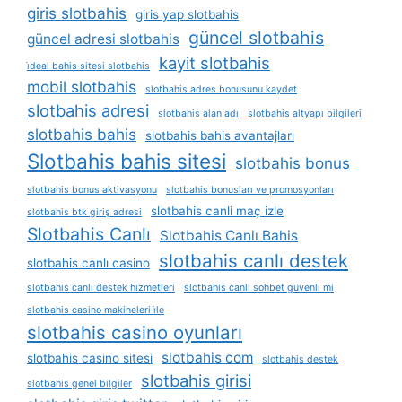
giris slotbahis
giris yap slotbahis
güncel slotbahis
güncel adresi slotbahis
kayit slotbahis
i̇deal bahis sitesi slotbahis
mobil slotbahis
slotbahis adres bonusunu kaydet
slotbahis adresi
slotbahis alan adı
slotbahis altyapı bilgileri
slotbahis bahis
slotbahis bahis avantajları
Slotbahis bahis sitesi
slotbahis bonus
slotbahis bonus aktivasyonu
slotbahis bonusları ve promosyonları
slotbahis canli maç izle
slotbahis btk giriş adresi
Slotbahis Canlı
Slotbahis Canlı Bahis
slotbahis canlı destek
slotbahis canlı casino
slotbahis canlı destek hizmetleri
slotbahis canlı sohbet güvenli mi
slotbahis casino makineleri i̇le
slotbahis casino oyunları
slotbahis com
slotbahis casino sitesi
slotbahis destek
slotbahis girisi
slotbahis genel bilgiler