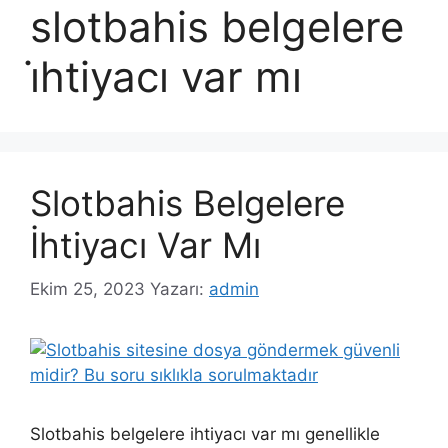
slotbahis belgelere
i̇htiyacı var mı
Slotbahis Belgelere
İhtiyacı Var Mı
Ekim 25, 2023
Yazarı:
admin
Slotbahis belgelere ihtiyacı var mı genellikle