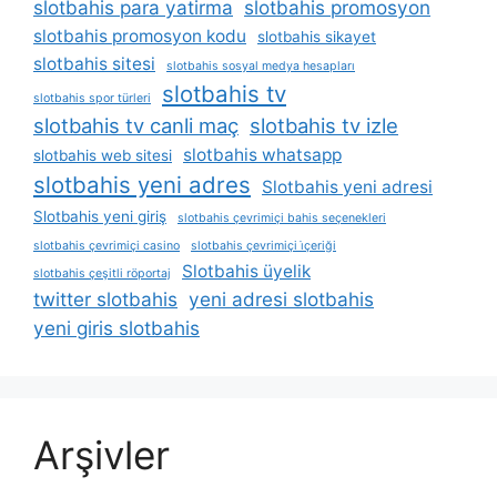
slotbahis para yatirma
slotbahis promosyon
slotbahis promosyon kodu
slotbahis sikayet
slotbahis sitesi
slotbahis sosyal medya hesapları
slotbahis tv
slotbahis spor türleri
slotbahis tv canli maç
slotbahis tv izle
slotbahis whatsapp
slotbahis web sitesi
slotbahis yeni adres
Slotbahis yeni adresi
Slotbahis yeni giriş
slotbahis çevrimiçi bahis seçenekleri
slotbahis çevrimiçi casino
slotbahis çevrimiçi i̇çeriği
Slotbahis üyelik
slotbahis çeşitli röportaj
twitter slotbahis
yeni adresi slotbahis
yeni giris slotbahis
Arşivler