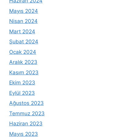
Haziran 2024
Mayıs 2024
Nisan 2024
Mart 2024
Şubat 2024
Ocak 2024
Aralık 2023
Kasım 2023
Ekim 2023
Eylül 2023
Ağustos 2023
Temmuz 2023
Haziran 2023
Mayıs 2023