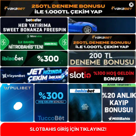
×
SLOTBAHIS GİRİŞ İÇİN TIKLAYINIZ!