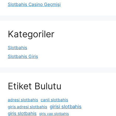
Slotbahis Casino Geçmişi
Kategoriler
Slotbahis
Slotbahis Giriş
Etiket Bulutu
adresi slotbahis
canli slotbahis
girisi slotbahis
giris adresi slotbahis
giris slotbahis
giris yap slotbahis