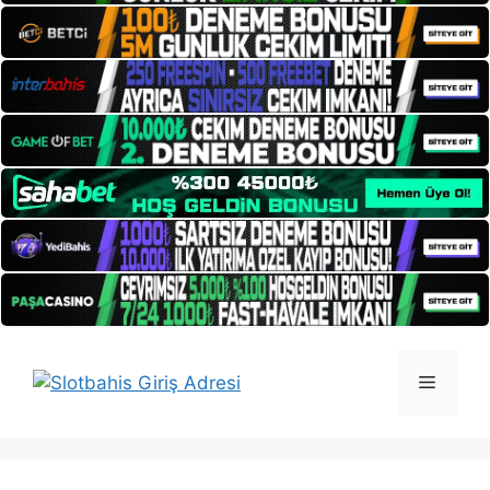
İçeriğe
atla
Menü