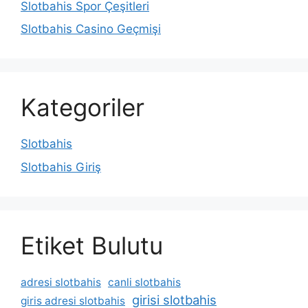
Slotbahis Spor Çeşitleri
Slotbahis Casino Geçmişi
Kategoriler
Slotbahis
Slotbahis Giriş
Etiket Bulutu
adresi slotbahis
canli slotbahis
girisi slotbahis
giris adresi slotbahis