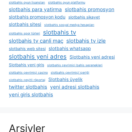
slotbahis oyun lisansları
slotbahis oyun platformu
slotbahis para yatirma
slotbahis promosyon
slotbahis promosyon kodu
slotbahis sikayet
slotbahis sitesi
slotbahis sosyal medya hesapları
slotbahis tv
slotbahis spor türleri
slotbahis tv canli maç
slotbahis tv izle
slotbahis whatsapp
slotbahis web sitesi
slotbahis yeni adres
Slotbahis yeni adresi
Slotbahis yeni giriş
slotbahis çevrimiçi bahis seçenekleri
slotbahis çevrimiçi casino
slotbahis çevrimiçi i̇çeriği
Slotbahis üyelik
slotbahis çeşitli röportaj
twitter slotbahis
yeni adresi slotbahis
yeni giris slotbahis
Arşivler