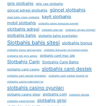
giris slotbahis
giris yap slotbahis
güncel slotbahis
güncel adresi slotbahis
kayit slotbahis
i̇deal bahis sitesi slotbahis
mobil slotbahis
slotbahis adres bonusunu kaydet
slotbahis adresi
slotbahis alan adı
slotbahis altyapı bilgileri
slotbahis bahis
slotbahis bahis avantajları
Slotbahis bahis sitesi
slotbahis bonus
slotbahis bonus aktivasyonu
slotbahis bonusları ve promosyonları
slotbahis canli maç izle
slotbahis btk giriş adresi
Slotbahis Canlı
Slotbahis Canlı Bahis
slotbahis canlı destek
slotbahis canlı casino
slotbahis canlı destek hizmetleri
slotbahis canlı sohbet güvenli mi
slotbahis casino makineleri i̇le
slotbahis casino oyunları
slotbahis com
slotbahis casino sitesi
slotbahis destek
slotbahis girisi
slotbahis genel bilgiler