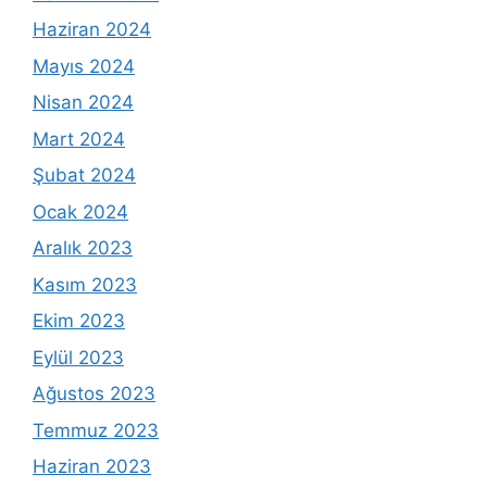
Haziran 2024
Mayıs 2024
Nisan 2024
Mart 2024
Şubat 2024
Ocak 2024
Aralık 2023
Kasım 2023
Ekim 2023
Eylül 2023
Ağustos 2023
Temmuz 2023
Haziran 2023