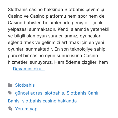
Slotbahis casino hakkında Slotbahis çevrimiçi
Casino ve Casino platformu hem spor hem de
Casino bahisleri bölümlerinde geniş bir içerik
yelpazesi sunmaktadır. Kendi alanında yetenekli
ve bilgili olan oyun sunucularımız, oyuncuları
eğlendirmek ve gelirimizi artırmak için en yeni
oyunları sunmaktadır. En son teknolojiye sahip,
güncel bir casino oyun sunucusuna Casino
hizmetleri sunuyoruz. Hem ödeme çizgileri hem
…
Devamını oku…
Kategoriler
Slotbahis
Etiketler
güncel adresi slotbahis
,
Slotbahis Canlı
Bahis
,
slotbahis casino hakkında
Yorum yap