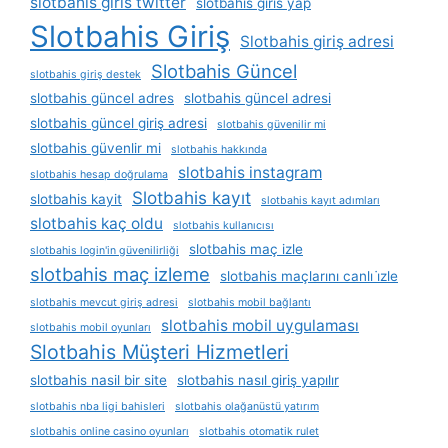
slotbahis giris twitter
slotbahis giris yap
Slotbahis Giriş
Slotbahis giriş adresi
Slotbahis Güncel
slotbahis giriş destek
slotbahis güncel adres
slotbahis güncel adresi
slotbahis güncel giriş adresi
slotbahis güvenilir mi
slotbahis güvenlir mi
slotbahis hakkında
slotbahis instagram
slotbahis hesap doğrulama
Slotbahis kayıt
slotbahis kayit
slotbahis kayıt adımları
slotbahis kaç oldu
slotbahis kullanıcısı
slotbahis maç izle
slotbahis login'in güvenilirliği
slotbahis maç izleme
slotbahis maçlarını canlı i̇zle
slotbahis mevcut giriş adresi
slotbahis mobil bağlantı
slotbahis mobil uygulaması
slotbahis mobil oyunları
Slotbahis Müşteri Hizmetleri
slotbahis nasil bir site
slotbahis nasıl giriş yapılır
slotbahis nba ligi bahisleri
slotbahis olağanüstü yatırım
slotbahis online casino oyunları
slotbahis otomatik rulet