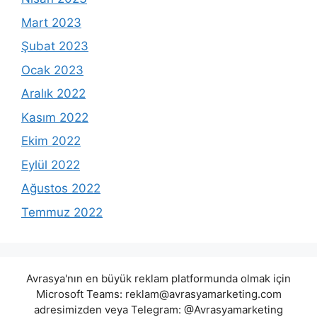
Mart 2023
Şubat 2023
Ocak 2023
Aralık 2022
Kasım 2022
Ekim 2022
Eylül 2022
Ağustos 2022
Temmuz 2022
Avrasya'nın en büyük reklam platformunda olmak için
Microsoft Teams:
reklam@avrasyamarketing.com
adresimizden veya Telegram: @Avrasyamarketing