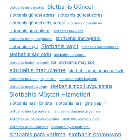
Slotbahis Güncel
slotbahis giriş destek
slotbahis güncel adres
slotbahis güncel adresi
slotbahis güncel giriş adresi
slotbahis güvenilir mi
slotbahis güvenlir mi
slotbahis hakkında
slotbahis instagram
slotbahis hesap doğrulama
Slotbahis kayıt
slotbahis kayit
slotbahis kayıt adımları
slotbahis kaç oldu
slotbahis kullanıcısı
slotbahis maç izle
slotbahis login'in güvenilirliği
slotbahis maç izleme
slotbahis maçlarını canlı i̇zle
slotbahis mevcut giriş adresi
slotbahis mobil bağlantı
slotbahis mobil uygulaması
slotbahis mobil oyunları
Slotbahis Müşteri Hizmetleri
slotbahis nasil bir site
slotbahis nasıl giriş yapılır
slotbahis nba ligi bahisleri
slotbahis olağanüstü yatırım
slotbahis online casino oyunları
slotbahis otomatik rulet
slotbahis oyun lisansları
slotbahis oyun platformu
slotbahis para yatirma
slotbahis promosyon