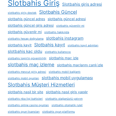
Slotbahis Giriş
Slotbahis giriş adresi
Slotbahis Güncel
slotbahis giriş destek
slotbahis güncel adres
slotbahis güncel adresi
slotbahis güncel giriş adresi
slotbahis güvenilir mi
slotbahis güvenlir mi
slotbahis hakkında
slotbahis instagram
slotbahis hesap doğrulama
Slotbahis kayıt
slotbahis kayit
slotbahis kayıt adımları
slotbahis kaç oldu
slotbahis kullanıcısı
slotbahis maç izle
slotbahis login'in güvenilirliği
slotbahis maç izleme
slotbahis maçlarını canlı i̇zle
slotbahis mevcut giriş adresi
slotbahis mobil bağlantı
slotbahis mobil uygulaması
slotbahis mobil oyunları
Slotbahis Müşteri Hizmetleri
slotbahis nasil bir site
slotbahis nasıl giriş yapılır
slotbahis nba ligi bahisleri
slotbahis olağanüstü yatırım
slotbahis online casino oyunları
slotbahis otomatik rulet
slotbahis oyun lisansları
slotbahis oyun platformu