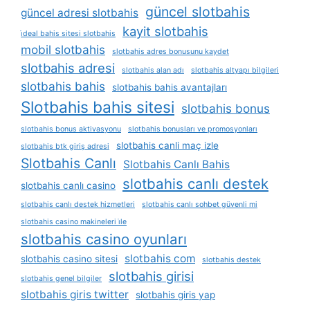
güncel slotbahis
güncel adresi slotbahis
kayit slotbahis
i̇deal bahis sitesi slotbahis
mobil slotbahis
slotbahis adres bonusunu kaydet
slotbahis adresi
slotbahis alan adı
slotbahis altyapı bilgileri
slotbahis bahis
slotbahis bahis avantajları
Slotbahis bahis sitesi
slotbahis bonus
slotbahis bonus aktivasyonu
slotbahis bonusları ve promosyonları
slotbahis canli maç izle
slotbahis btk giriş adresi
Slotbahis Canlı
Slotbahis Canlı Bahis
slotbahis canlı destek
slotbahis canlı casino
slotbahis canlı destek hizmetleri
slotbahis canlı sohbet güvenli mi
slotbahis casino makineleri i̇le
slotbahis casino oyunları
slotbahis com
slotbahis casino sitesi
slotbahis destek
slotbahis girisi
slotbahis genel bilgiler
slotbahis giris twitter
slotbahis giris yap