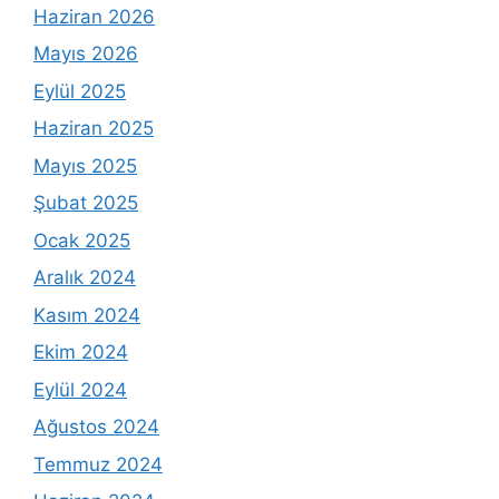
Haziran 2026
Mayıs 2026
Eylül 2025
Haziran 2025
Mayıs 2025
Şubat 2025
Ocak 2025
Aralık 2024
Kasım 2024
Ekim 2024
Eylül 2024
Ağustos 2024
Temmuz 2024