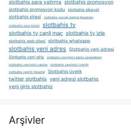
slotbahis para yatirma
slotbahis promosyon
slotbahis promosyon kodu
slotbahis sikayet
slotbahis sitesi
slotbahis sosyal medya hesapları
slotbahis tv
slotbahis spor türleri
slotbahis tv canli maç
slotbahis tv izle
slotbahis whatsapp
slotbahis web sitesi
slotbahis yeni adres
Slotbahis yeni adresi
Slotbahis yeni giriş
slotbahis çevrimiçi bahis seçenekleri
slotbahis çevrimiçi casino
slotbahis çevrimiçi i̇çeriği
Slotbahis üyelik
slotbahis çeşitli röportaj
twitter slotbahis
yeni adresi slotbahis
yeni giris slotbahis
Arşivler