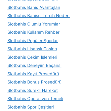
Slotbahis Bahis Avantajları
Slotbahis Bahisçi Tercih Nedeni
Slotbahis Olumlu Yorumlar
Slotbahis Kullanım Rehberi
Slotbahis Popüler Sporlar
Slotbahis Lisanslı Casino
Slotbahis Çekim İşlemleri
Slotbahis Deneyim Başarısı
Slotbahis Kayıt Prosedürü
Slotbahis Bonus Prosedürü
Slotbahis Sürekli Hareket
Slotbahis Operasyon Temeli
Slotbahis Spor Çeşitleri