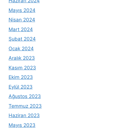
Haziran 2024
Mayıs 2024
Nisan 2024
Mart 2024
Şubat 2024
Ocak 2024
Aralık 2023
Kasım 2023
Ekim 2023
Eylül 2023
Ağustos 2023
Temmuz 2023
Haziran 2023
Mayıs 2023