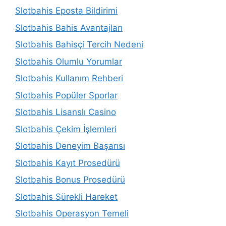
Slotbahis Eposta Bildirimi
Slotbahis Bahis Avantajları
Slotbahis Bahisçi Tercih Nedeni
Slotbahis Olumlu Yorumlar
Slotbahis Kullanım Rehberi
Slotbahis Popüler Sporlar
Slotbahis Lisanslı Casino
Slotbahis Çekim İşlemleri
Slotbahis Deneyim Başarısı
Slotbahis Kayıt Prosedürü
Slotbahis Bonus Prosedürü
Slotbahis Sürekli Hareket
Slotbahis Operasyon Temeli