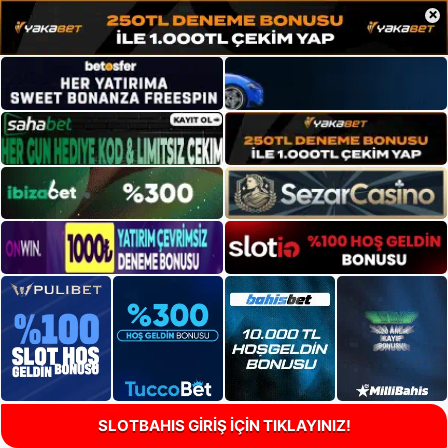
×
SLOTBAHIS GİRİŞ İÇİN TIKLAYINIZ!