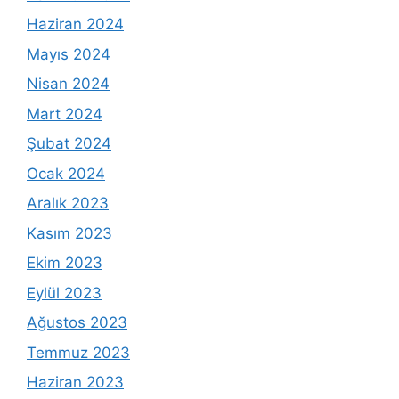
Haziran 2024
Mayıs 2024
Nisan 2024
Mart 2024
Şubat 2024
Ocak 2024
Aralık 2023
Kasım 2023
Ekim 2023
Eylül 2023
Ağustos 2023
Temmuz 2023
Haziran 2023