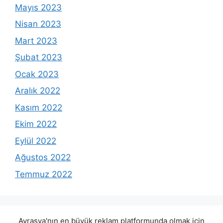
Mayıs 2023
Nisan 2023
Mart 2023
Şubat 2023
Ocak 2023
Aralık 2022
Kasım 2022
Ekim 2022
Eylül 2022
Ağustos 2022
Temmuz 2022
Avrasya'nın en büyük reklam platformunda olmak için