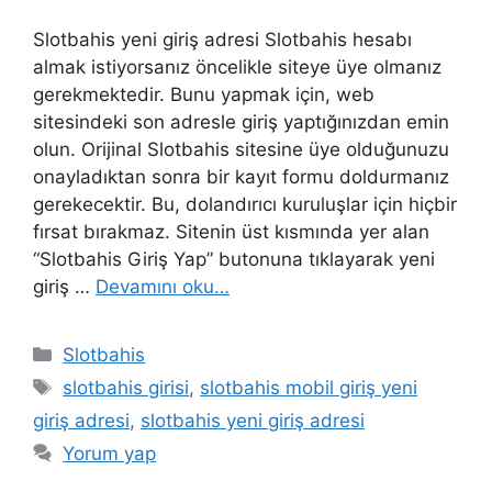
Slotbahis yeni giriş adresi Slotbahis hesabı
almak istiyorsanız öncelikle siteye üye olmanız
gerekmektedir. Bunu yapmak için, web
sitesindeki son adresle giriş yaptığınızdan emin
olun. Orijinal Slotbahis sitesine üye olduğunuzu
onayladıktan sonra bir kayıt formu doldurmanız
gerekecektir. Bu, dolandırıcı kuruluşlar için hiçbir
fırsat bırakmaz. Sitenin üst kısmında yer alan
“Slotbahis Giriş Yap” butonuna tıklayarak yeni
giriş …
Devamını oku…
Kategoriler
Slotbahis
Etiketler
slotbahis girisi
,
slotbahis mobil giriş yeni
giriş adresi
,
slotbahis yeni giriş adresi
Yorum yap