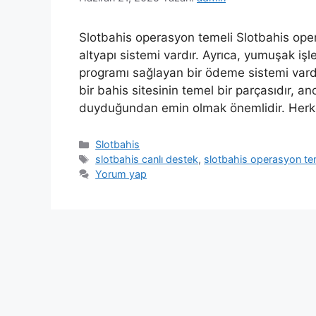
Slotbahis operasyon temeli Slotbahis oper
altyapı sistemi vardır. Ayrıca, yumuşak işl
programı sağlayan bir ödeme sistemi vardı
bir bahis sitesinin temel bir parçasıdır, a
duyduğundan emin olmak önemlidir. Herke
Kategoriler
Slotbahis
Etiketler
slotbahis canlı destek
,
slotbahis operasyon te
Yorum yap