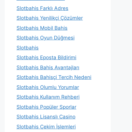
Slotbahis Farklı Adres
Slotbahis Yenilikçi Çözümler
Slotbahis Mobil Bahis
Slotbahis Oyun Düğmesi
Slotbahis
Slotbahis Eposta Bildirimi
Slotbahis Bahis Avantajları
Slotbahis Bahisçi Tercih Nedeni
Slotbahis Olumlu Yorumlar
Slotbahis Kullanım Rehberi
Slotbahis Popüler Sporlar
Slotbahis Lisanslı Casino
Slotbahis Çekim İşlemleri