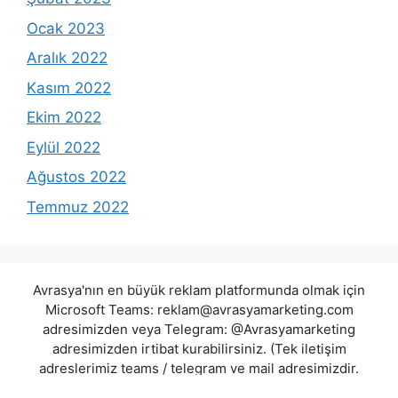
Ocak 2023
Aralık 2022
Kasım 2022
Ekim 2022
Eylül 2022
Ağustos 2022
Temmuz 2022
Avrasya'nın en büyük reklam platformunda olmak için
Microsoft Teams:
reklam@avrasyamarketing.com
adresimizden veya Telegram: @Avrasyamarketing
adresimizden irtibat kurabilirsiniz. (Tek iletişim
adreslerimiz teams / telegram ve mail adresimizdir.
Harici hiçbir iletişim adresimiz bulunmamaktadır.