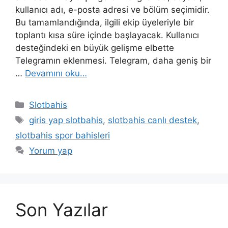
kullanıcı adı, e-posta adresi ve bölüm seçimidir.
Bu tamamlandığında, ilgili ekip üyeleriyle bir
toplantı kısa süre içinde başlayacak. Kullanıcı
desteğindeki en büyük gelişme elbette
Telegramın eklenmesi. Telegram, daha geniş bir
…
Devamını oku…
Kategoriler
Slotbahis
Etiketler
giris yap slotbahis
,
slotbahis canlı destek
,
slotbahis spor bahisleri
Yorum yap
Son Yazılar