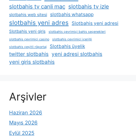
slotbahis tv canli maç
slotbahis tv izle
slotbahis whatsapp
slotbahis web sitesi
slotbahis yeni adres
Slotbahis yeni adresi
Slotbahis yeni giriş
slotbahis çevrimiçi bahis seçenekleri
slotbahis çevrimiçi casino
slotbahis çevrimiçi i̇çeriği
Slotbahis üyelik
slotbahis çeşitli röportaj
twitter slotbahis
yeni adresi slotbahis
yeni giris slotbahis
Arşivler
Haziran 2026
Mayıs 2026
Eylül 2025