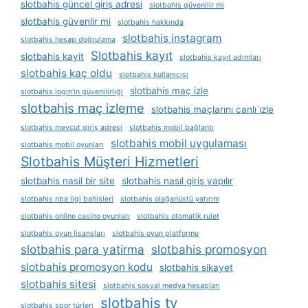
slotbahis güncel giriş adresi
slotbahis güvenilir mi
slotbahis güvenlir mi
slotbahis hakkında
slotbahis instagram
slotbahis hesap doğrulama
Slotbahis kayıt
slotbahis kayit
slotbahis kayıt adımları
slotbahis kaç oldu
slotbahis kullanıcısı
slotbahis maç izle
slotbahis login'in güvenilirliği
slotbahis maç izleme
slotbahis maçlarını canlı i̇zle
slotbahis mevcut giriş adresi
slotbahis mobil bağlantı
slotbahis mobil uygulaması
slotbahis mobil oyunları
Slotbahis Müşteri Hizmetleri
slotbahis nasil bir site
slotbahis nasıl giriş yapılır
slotbahis nba ligi bahisleri
slotbahis olağanüstü yatırım
slotbahis online casino oyunları
slotbahis otomatik rulet
slotbahis oyun lisansları
slotbahis oyun platformu
slotbahis para yatirma
slotbahis promosyon
slotbahis promosyon kodu
slotbahis sikayet
slotbahis sitesi
slotbahis sosyal medya hesapları
slotbahis tv
slotbahis spor türleri