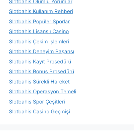
Slotbahis Olumlu Yorumlar
Slotbahis Kullanım Rehberi
Slotbahis Popüler Sporlar
Slotbahis Lisanslı Casino
Slotbahis Çekim İşlemleri
Slotbahis Deneyim Başarısı
Slotbahis Kayıt Prosedürü
Slotbahis Bonus Prosedürü
Slotbahis Sürekli Hareket
Slotbahis Operasyon Temeli
Slotbahis Spor Çeşitleri
Slotbahis Casino Geçmişi