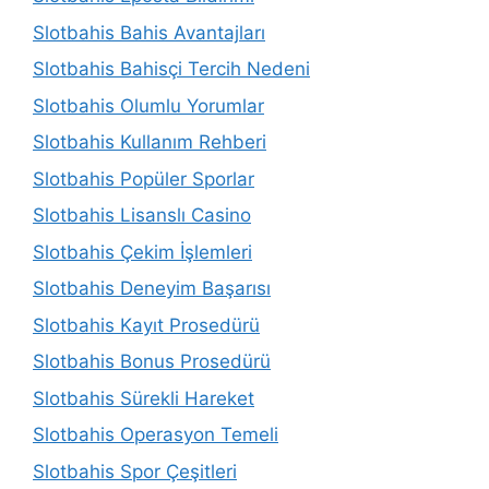
Slotbahis Bahis Avantajları
Slotbahis Bahisçi Tercih Nedeni
Slotbahis Olumlu Yorumlar
Slotbahis Kullanım Rehberi
Slotbahis Popüler Sporlar
Slotbahis Lisanslı Casino
Slotbahis Çekim İşlemleri
Slotbahis Deneyim Başarısı
Slotbahis Kayıt Prosedürü
Slotbahis Bonus Prosedürü
Slotbahis Sürekli Hareket
Slotbahis Operasyon Temeli
Slotbahis Spor Çeşitleri