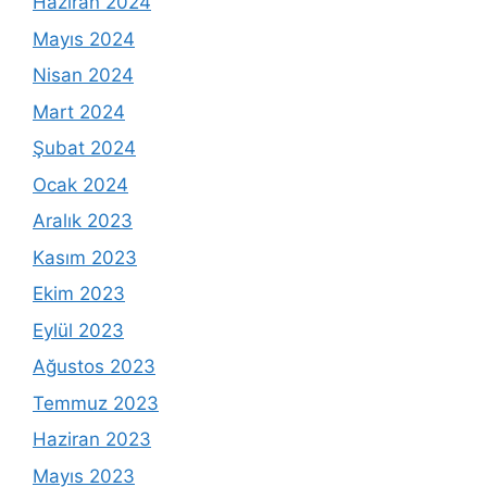
Haziran 2024
Mayıs 2024
Nisan 2024
Mart 2024
Şubat 2024
Ocak 2024
Aralık 2023
Kasım 2023
Ekim 2023
Eylül 2023
Ağustos 2023
Temmuz 2023
Haziran 2023
Mayıs 2023