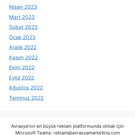
Nisan 2023
Mart 2023
Şubat 2023
Ocak 2023
Aralık 2022
Kasım 2022
Ekim 2022
Eylül 2022
Ağustos 2022
Temmuz 2022
Avrasya'nın en büyük reklam platformunda olmak için
Microsoft Teams:
reklam@avrasyamarketing.com