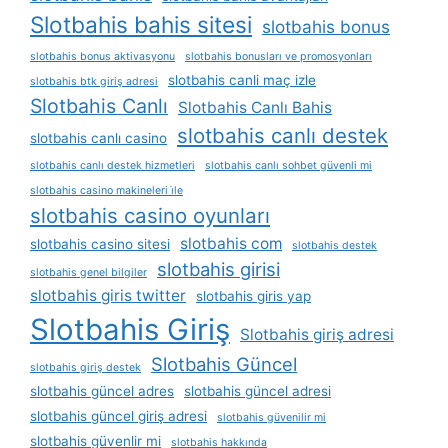
Slotbahis bahis sitesi
slotbahis bonus
slotbahis bonus aktivasyonu
slotbahis bonusları ve promosyonları
slotbahis canli maç izle
slotbahis btk giriş adresi
Slotbahis Canlı
Slotbahis Canlı Bahis
slotbahis canlı destek
slotbahis canlı casino
slotbahis canlı destek hizmetleri
slotbahis canlı sohbet güvenli mi
slotbahis casino makineleri i̇le
slotbahis casino oyunları
slotbahis com
slotbahis casino sitesi
slotbahis destek
slotbahis girisi
slotbahis genel bilgiler
slotbahis giris twitter
slotbahis giris yap
Slotbahis Giriş
Slotbahis giriş adresi
Slotbahis Güncel
slotbahis giriş destek
slotbahis güncel adres
slotbahis güncel adresi
slotbahis güncel giriş adresi
slotbahis güvenilir mi
slotbahis güvenlir mi
slotbahis hakkında