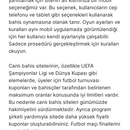
yanıtlamak için sitenin alt kısmında bir mobil
seçeneğimiz var. Bu seçenek, kullanıcıların cep
telefonu ve tablet gibi seçenekleri kullanarak
bahis oynamasına olanak tanır. Oyun ayarları ve
kuralları aynı mobil uygulamada görüntülendiği
için her kullanıcı kendi ayarlarıyla çalışabilir.
Sadece prosedürü gerçekleştirmek için kuralları
okuyun.
Canlı bahis sitelerinin, özellikle UEFA
Şampiyonlar Ligi ve Dünya Kupası gibi
elemelerde, üyeler için futbol turnuvası
kuponları ve bahisçiler tarafından belirlenen
maksimum oranlar konusunda iyi limitleri vardır.
Bu nedenle canlı bahis siteleri günümüzde
hakimiyetini sürdürmektedir. Ayrıca program
şirketi yardımıyla sitede daha yüksek fiyatlı
kuponlar oluşturabilirsiniz. Futbol maçı finallerini