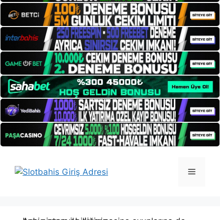
İçeriğe
atla
Menü