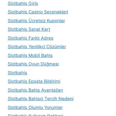
Slotbahis Giriş
Slotbahis Casino Seçenekleri
Slotbahis Ücretsiz Kuponlar
Slotbahis Sanal Kart
Slotbahis Farklı Adres
Slotbahis Yenilikçi Çözümler
Slotbahis Mobil Bahis
Slotbahis Oyun Düğmesi
Slotbahis
Slotbahis Eposta Bildirimi
Slotbahis Bahis Avantajları
Slotbahis Bahisçi Tercih Nedeni
Slotbahis Olumlu Yorumlar