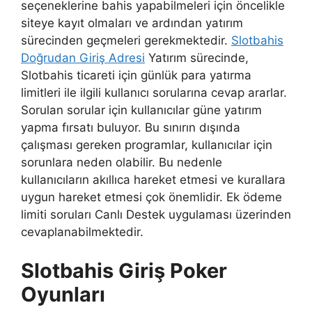
seçeneklerine bahis yapabilmeleri için öncelikle
siteye kayıt olmaları ve ardından yatırım
sürecinden geçmeleri gerekmektedir.
Slotbahis
Doğrudan Giriş Adresi
Yatırım sürecinde,
Slotbahis ticareti için günlük para yatırma
limitleri ile ilgili kullanıcı sorularına cevap ararlar.
Sorulan sorular için kullanıcılar güne yatırım
yapma fırsatı buluyor. Bu sınırın dışında
çalışması gereken programlar, kullanıcılar için
sorunlara neden olabilir. Bu nedenle
kullanıcıların akıllıca hareket etmesi ve kurallara
uygun hareket etmesi çok önemlidir. Ek ödeme
limiti soruları Canlı Destek uygulaması üzerinden
cevaplanabilmektedir.
Slotbahis Giriş Poker
Oyunları