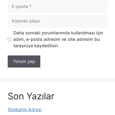
E-
posta
İnternet
sitesi
Daha sonraki yorumlarımda kullanılması için
adım, e-posta adresim ve site adresim bu
tarayıcıya kaydedilsin.
Son Yazılar
Slotbahis Adresi