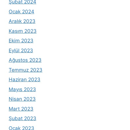
Şubat 2024
Ocak 2024
Aralık 2023
Kasım 2023
Ekim 2023
Eylül 2023
Ağustos 2023
Temmuz 2023
Haziran 2023
Mayıs 2023
Nisan 2023
Mart 2023
Şubat 2023
Ocak 2023