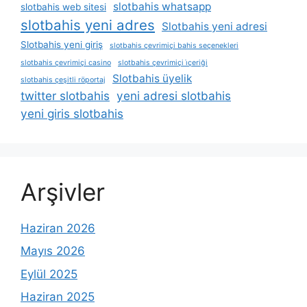
slotbahis whatsapp
slotbahis web sitesi
slotbahis yeni adres
Slotbahis yeni adresi
Slotbahis yeni giriş
slotbahis çevrimiçi bahis seçenekleri
slotbahis çevrimiçi casino
slotbahis çevrimiçi i̇çeriği
Slotbahis üyelik
slotbahis çeşitli röportaj
twitter slotbahis
yeni adresi slotbahis
yeni giris slotbahis
Arşivler
Haziran 2026
Mayıs 2026
Eylül 2025
Haziran 2025