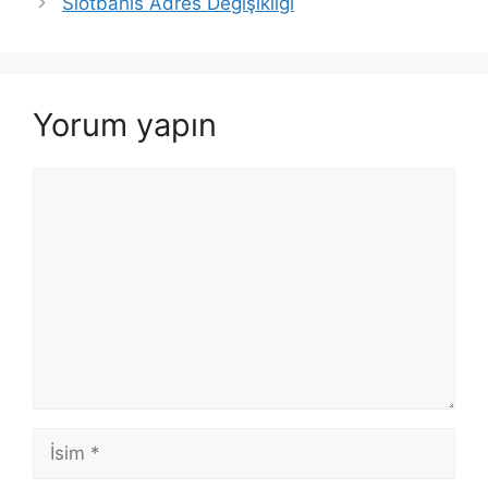
Slotbahis Adres Değişikliği
Yorum yapın
Yorum
İsim