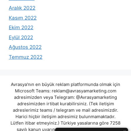
Aralık 2022
Kasım 2022
Ekim 2022
Eylül 2022
Ağustos 2022
Temmuz 2022
Avrasya'nın en büyük reklam platformunda olmak için
Microsoft Teams:
reklam@avrasyamarketing.com
adresimizden veya Telegram: @Avrasyamarketing
adresimizden irtibat kurabilirsiniz. (Tek iletişim
adreslerimiz teams / telegram ve mail adresimizdir.
Harici hiçbir iletişim adresimiz bulunmamaktadır.
Lütfen itibar etmeyiniz.) Türkiye yasalarına göre 7258
sayılı kanun uyarınca yasa dışı bahis oynamanın