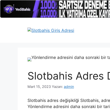
İçeriğe
atla
Slotbahis Adres D
Mart 15, 2023
Yazarı:
admin
Slotbahis adres değişikliği Slotbahis, adre
Yönlendirme adresini daha sonraki bir tari