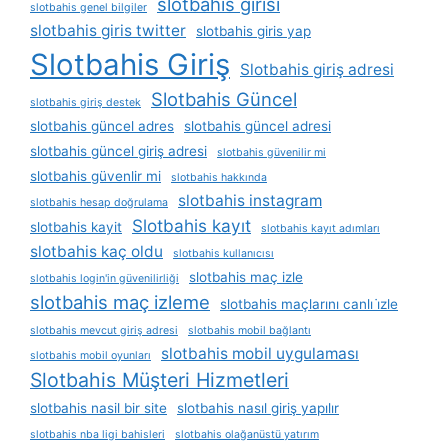
slotbahis girisi
slotbahis genel bilgiler
slotbahis giris twitter
slotbahis giris yap
Slotbahis Giriş
Slotbahis giriş adresi
Slotbahis Güncel
slotbahis giriş destek
slotbahis güncel adres
slotbahis güncel adresi
slotbahis güncel giriş adresi
slotbahis güvenilir mi
slotbahis güvenlir mi
slotbahis hakkında
slotbahis instagram
slotbahis hesap doğrulama
Slotbahis kayıt
slotbahis kayit
slotbahis kayıt adımları
slotbahis kaç oldu
slotbahis kullanıcısı
slotbahis maç izle
slotbahis login'in güvenilirliği
slotbahis maç izleme
slotbahis maçlarını canlı i̇zle
slotbahis mevcut giriş adresi
slotbahis mobil bağlantı
slotbahis mobil uygulaması
slotbahis mobil oyunları
Slotbahis Müşteri Hizmetleri
slotbahis nasil bir site
slotbahis nasıl giriş yapılır
slotbahis nba ligi bahisleri
slotbahis olağanüstü yatırım