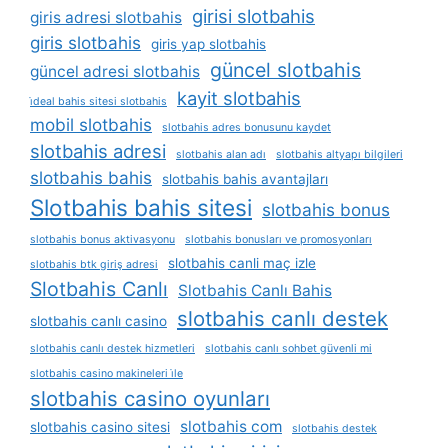
girisi slotbahis
giris adresi slotbahis
giris slotbahis
giris yap slotbahis
güncel slotbahis
güncel adresi slotbahis
kayit slotbahis
i̇deal bahis sitesi slotbahis
mobil slotbahis
slotbahis adres bonusunu kaydet
slotbahis adresi
slotbahis alan adı
slotbahis altyapı bilgileri
slotbahis bahis
slotbahis bahis avantajları
Slotbahis bahis sitesi
slotbahis bonus
slotbahis bonus aktivasyonu
slotbahis bonusları ve promosyonları
slotbahis canli maç izle
slotbahis btk giriş adresi
Slotbahis Canlı
Slotbahis Canlı Bahis
slotbahis canlı destek
slotbahis canlı casino
slotbahis canlı destek hizmetleri
slotbahis canlı sohbet güvenli mi
slotbahis casino makineleri i̇le
slotbahis casino oyunları
slotbahis com
slotbahis casino sitesi
slotbahis destek