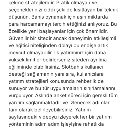
çekme stratejileridir. Pratik olmayan ve
seçeneklerinizi ciddi şekilde kısıtlayan bir teknik
düşünün. Bahis oynamak için aşırı miktarda
para harcamamayı tercih ettiğinizi anlıyoruz. Bu
özellikle yeni başlayanlar için çok önemlidir.
Güvenilir bir sitedir ancak deneyimin etkileşimli
ve eğitici niteliğinden dolayı bu endişe artık
mevcut olmayabilir. İlk yatırımınız için daha
yüksek limitler belirlerseniz siteden ayrılma
eğiliminde olabilirsiniz. Slotbahis kullanıcı
desteği sağlamanın yanı sıra, kullanıcılara
yatırım stratejileri konusunda rehberlik de
sunuyor ve bu tür uygulamaların sınırlamalarını
vurguluyor. Aslında anket süreci için gerekli tüm
yardım sağlanmaktadır ve izlenecek adımları
tam olarak belirleyebilirsiniz. Yatırım
sayfasındaki videoyu izleyerek her bir yatırım
yönteminin adım adım işleyişine rahatlıkla