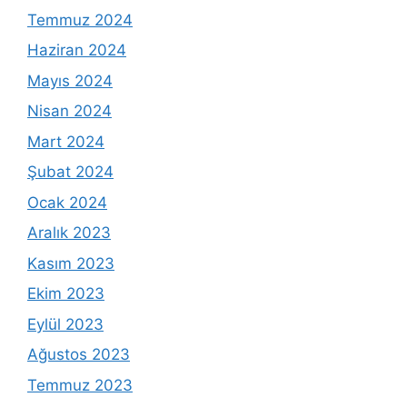
Temmuz 2024
Haziran 2024
Mayıs 2024
Nisan 2024
Mart 2024
Şubat 2024
Ocak 2024
Aralık 2023
Kasım 2023
Ekim 2023
Eylül 2023
Ağustos 2023
Temmuz 2023