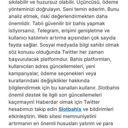
sıkılabilir ve huzursuz olabilir. Üçüncüsü, ödeme
yönteminizi doğrulayın. Seni temin ederim. Bunu
analiz etmek, riski değerlendirmekten daha
önemlidir. Tabii güvenilir bir bahis yapmak
istiyorsanız. Telegram, erişimi genişletme ve
kullanıcı katılımını artırma açısından çok sayıda
fayda sağlar. Sosyal medyada bilgi sahibi olmak
söz konusu olduğunda Twitter her zaman
başvurulacak platformdur. Bahis platformları,
kullanıcıları adres güncellemeleri, yeni
kampanyalar, ödeme seçenekleri veya
kurallarındaki değişiklikler hakkında
bilgilendirmek için bu kanalları kullanır.
Slotbahis
önemli destek
ile ilgili son güncellemeleri
kaçırmayın! Haberdar olmak için Twitter
hesabımızı takip edin
Slotbahis
ve bildirimleri
etkinleştirin. Web sitesi memnuniyetini
artırmanın en önemli hususları yatırım ve para