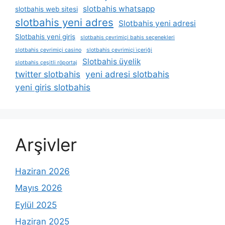
slotbahis whatsapp
slotbahis web sitesi
slotbahis yeni adres
Slotbahis yeni adresi
Slotbahis yeni giriş
slotbahis çevrimiçi bahis seçenekleri
slotbahis çevrimiçi casino
slotbahis çevrimiçi i̇çeriği
Slotbahis üyelik
slotbahis çeşitli röportaj
twitter slotbahis
yeni adresi slotbahis
yeni giris slotbahis
Arşivler
Haziran 2026
Mayıs 2026
Eylül 2025
Haziran 2025