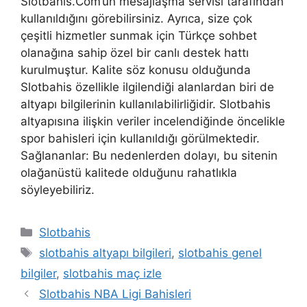
Slotbahis.Com’un mesajlaşma servisi tarafından
kullanıldığını görebilirsiniz. Ayrıca, size çok
çeşitli hizmetler sunmak için Türkçe sohbet
olanağına sahip özel bir canlı destek hattı
kurulmuştur. Kalite söz konusu olduğunda
Slotbahis özellikle ilgilendiği alanlardan biri de
altyapı bilgilerinin kullanılabilirliğidir. Slotbahis
altyapısına ilişkin veriler incelendiğinde öncelikle
spor bahisleri için kullanıldığı görülmektedir.
Sağlananlar: Bu nedenlerden dolayı, bu sitenin
olağanüstü kalitede olduğunu rahatlıkla
söyleyebiliriz.
Kategoriler
Slotbahis
Etiketler
slotbahis altyapı bilgileri
,
slotbahis genel
bilgiler
,
slotbahis maç izle
Yazı
Slotbahis NBA Ligi Bahisleri