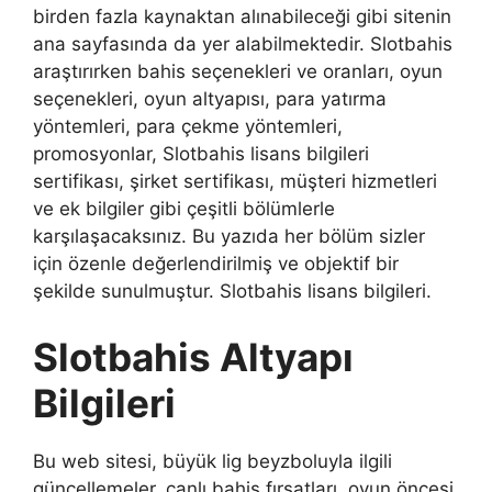
birden fazla kaynaktan alınabileceği gibi sitenin
ana sayfasında da yer alabilmektedir. Slotbahis
araştırırken bahis seçenekleri ve oranları, oyun
seçenekleri, oyun altyapısı, para yatırma
yöntemleri, para çekme yöntemleri,
promosyonlar, Slotbahis lisans bilgileri
sertifikası, şirket sertifikası, müşteri hizmetleri
ve ek bilgiler gibi çeşitli bölümlerle
karşılaşacaksınız. Bu yazıda her bölüm sizler
için özenle değerlendirilmiş ve objektif bir
şekilde sunulmuştur. Slotbahis lisans bilgileri.
Slotbahis Altyapı
Bilgileri
Bu web sitesi, büyük lig beyzboluyla ilgili
güncellemeler, canlı bahis fırsatları, oyun öncesi