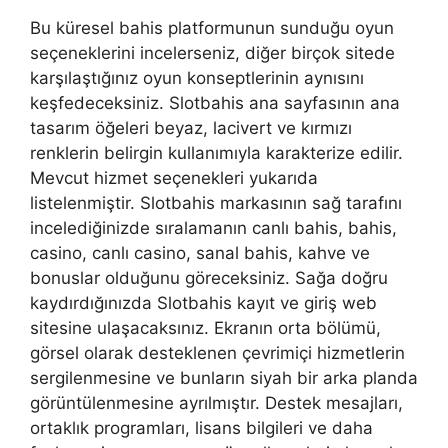
Bu küresel bahis platformunun sunduğu oyun
seçeneklerini incelerseniz, diğer birçok sitede
karşılaştığınız oyun konseptlerinin aynısını
keşfedeceksiniz. Slotbahis ana sayfasının ana
tasarım öğeleri beyaz, lacivert ve kırmızı
renklerin belirgin kullanımıyla karakterize edilir.
Mevcut hizmet seçenekleri yukarıda
listelenmiştir. Slotbahis markasının sağ tarafını
incelediğinizde sıralamanın canlı bahis, bahis,
casino, canlı casino, sanal bahis, kahve ve
bonuslar olduğunu göreceksiniz. Sağa doğru
kaydırdığınızda Slotbahis kayıt ve giriş web
sitesine ulaşacaksınız. Ekranın orta bölümü,
görsel olarak desteklenen çevrimiçi hizmetlerin
sergilenmesine ve bunların siyah bir arka planda
görüntülenmesine ayrılmıştır. Destek mesajları,
ortaklık programları, lisans bilgileri ve daha