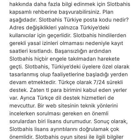
hakkında daha fazla bilgi edinmek için Slotbahis
kapsamlı rehberine başvurabilirsiniz. Plan
aşağıdadır. Slotbahis Türkiye posta kodu nedir?
Adres değişiklikleri yalnızca Türkiye’deki
kullanıcılar için geçerlidir. Slotbahis hindilerden
gerekli yasal izinleri olmaması nedeniyle kayıt
saatleri kısıtlandı. Başarısızlığın ardından
Slotbahis hiçbir engele takılmadan harekete
geçti. Slotbahis, Türkiye’deki üyelere özel olarak
tasarlanmış olup faaliyetlerine başladığı yerden
devam etmektedir. Türkçe olarak 7/24 sürekli
destek. Zaten tl para birimini kabul eden yerler
var. Ayrıca Türkçe dil destek hizmetleri de
mevcuttur. Bir web sitesinin teknik yönlerini
incelerken sorulması gereken en önemli
sorulardan biri lisans durumudur. Sonuç olarak,
Slotbahis lisans ayrıntılarını doğrulamak çok
önemlidir. Slotbahis oyun sitesi ile ilgili bilgiler