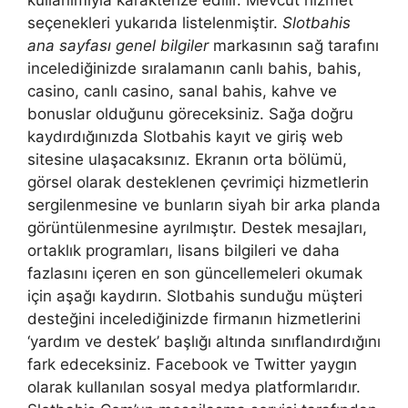
seçenekleri yukarıda listelenmiştir.
Slotbahis
ana sayfası genel bilgiler
markasının sağ tarafını
incelediğinizde sıralamanın canlı bahis, bahis,
casino, canlı casino, sanal bahis, kahve ve
bonuslar olduğunu göreceksiniz. Sağa doğru
kaydırdığınızda Slotbahis kayıt ve giriş web
sitesine ulaşacaksınız. Ekranın orta bölümü,
görsel olarak desteklenen çevrimiçi hizmetlerin
sergilenmesine ve bunların siyah bir arka planda
görüntülenmesine ayrılmıştır. Destek mesajları,
ortaklık programları, lisans bilgileri ve daha
fazlasını içeren en son güncellemeleri okumak
için aşağı kaydırın. Slotbahis sunduğu müşteri
desteğini incelediğinizde firmanın hizmetlerini
‘yardım ve destek’ başlığı altında sınıflandırdığını
fark edeceksiniz. Facebook ve Twitter yaygın
olarak kullanılan sosyal medya platformlarıdır.