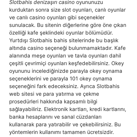
Slotbahis denizaşırı casino
oyununuzu
kurduktan sonra size slot oyunları, canlı oyunlar
ve canlı casino oyunları gibi seçenekler
sunulacak. Bu sitenin diğerlerine göre öne çıkan
özelliği kafe şeklindeki oyunlar bölümüdür.
Yurtdışı Slotbahis bahis sitelerinde bu başlık
altında casino seçeneği bulunmamaktadır. Kafe
alanında meşe oyunları ve tavla oyunları dahil
çeşitli çevrimiçi oyunları keşfedebilirsiniz. Okey
oyununu incelediğinizde parayla okey oynama
seçeneklerini ve parayla 101 okey oynama
seçeneğini fark edeceksiniz. Ayrıca Slotbahis
web sitesi ve para yatırma ve çekme
prosedürleri hakkında kapsamlı bilgi
sağlayabiliriz. Elektronik kartları, kredi kartlarını,
banka hesaplarını ve sanal cüzdanları
kullanarak para yatırabilir ve çekebilirsiniz. Bu
yöntemlerin kullanımı tamamen ücretsizdir.