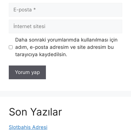
E-
posta
İnternet
sitesi
Daha sonraki yorumlarımda kullanılması için
adım, e-posta adresim ve site adresim bu
tarayıcıya kaydedilsin.
Son Yazılar
Slotbahis Adresi