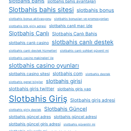
slotbahis bahis
slotbahis bahis avantajları
Slotbahis bahis sitesi
slotbahis bonus
slotbahis bonus aktivasyonu
slotbahis bonusları ve promosyonları
slotbahis canli maç izle
slotbahis btk giriş adresi
Slotbahis Canlı
Slotbahis Canlı Bahis
slotbahis canlı destek
slotbahis canlı casino
slotbahis canlı destek hizmetleri
slotbahis canlı sohbet güvenli mi
slotbahis casino makineleri i̇le
slotbahis casino oyunları
slotbahis com
slotbahis casino sitesi
slotbahis destek
slotbahis girisi
slotbahis genel bilgiler
slotbahis giris twitter
slotbahis giris yap
Slotbahis Giriş
Slotbahis giriş adresi
Slotbahis Güncel
slotbahis giriş destek
slotbahis güncel adres
slotbahis güncel adresi
slotbahis güncel giriş adresi
slotbahis güvenilir mi