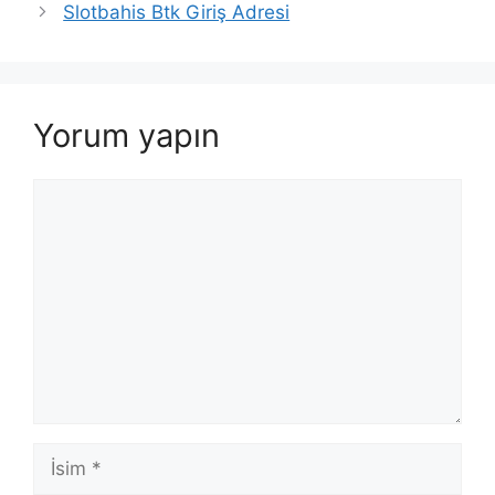
dolaşımı
Slotbahis Btk Giriş Adresi
Yorum yapın
Yorum
İsim