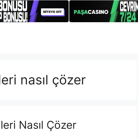
eri nasıl çözer
leri Nasıl Çözer