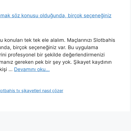
u konuları tek tek ele alalım. Maçlarınızı Slotbahis
nda, birçok seçeneğiniz var. Bu uygulama
ini profesyonel bir şekilde değerlendirmenizi
manız gereken pek bir şey yok. Şikayet kaydının
 kişi …
Devamını oku…
lotbahis tv şikayetleri nasıl çözer