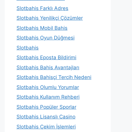
Slotbahis Farklı Adres
Slotbahis Yenilikçi Çözümler
Slotbahis Mobil Bahis
Slotbahis Oyun Düğmesi
Slotbahis
Slotbahis Eposta Bildirimi
Slotbahis Bahis Avantajları
Slotbahis Bahisçi Tercih Nedeni
Slotbahis Olumlu Yorumlar
Slotbahis Kullanım Rehberi
Slotbahis Popüler Sporlar
Slotbahis Lisanslı Casino
Slotbahis Çekim İşlemleri