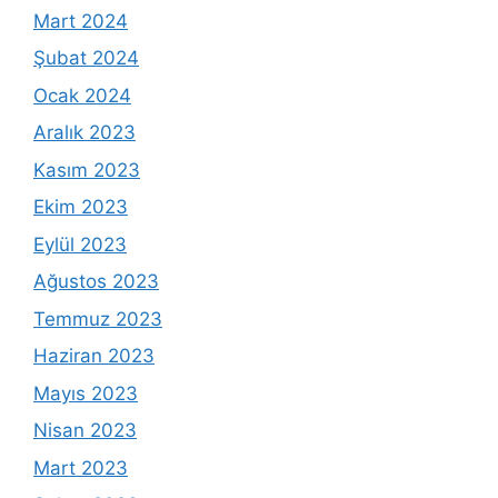
Mart 2024
Şubat 2024
Ocak 2024
Aralık 2023
Kasım 2023
Ekim 2023
Eylül 2023
Ağustos 2023
Temmuz 2023
Haziran 2023
Mayıs 2023
Nisan 2023
Mart 2023