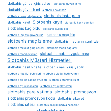
slotbahis güncel giriş adresi
slotbahis güvenilir mi
slotbahis güvenlir mi
slotbahis hakkında
slotbahis instagram
slotbahis hesap doğrulama
Slotbahis kayıt
slotbahis kayit
slotbahis kayıt adımları
slotbahis kaç oldu
slotbahis kullanıcısı
slotbahis maç izle
slotbahis login'in güvenilirliği
slotbahis maç izleme
slotbahis maçlarını canlı i̇zle
slotbahis mevcut giriş adresi
slotbahis mobil bağlantı
slotbahis mobil uygulaması
slotbahis mobil oyunları
Slotbahis Müşteri Hizmetleri
slotbahis nasil bir site
slotbahis nasıl giriş yapılır
slotbahis nba ligi bahisleri
slotbahis olağanüstü yatırım
slotbahis online casino oyunları
slotbahis otomatik rulet
slotbahis oyun lisansları
slotbahis oyun platformu
slotbahis para yatirma
slotbahis promosyon
slotbahis promosyon kodu
slotbahis sikayet
slotbahis sitesi
slotbahis sosyal medya hesapları