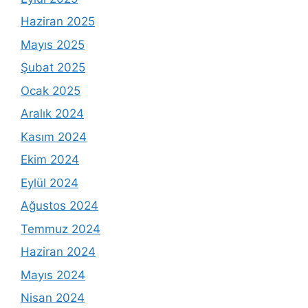
Haziran 2025
Mayıs 2025
Şubat 2025
Ocak 2025
Aralık 2024
Kasım 2024
Ekim 2024
Eylül 2024
Ağustos 2024
Temmuz 2024
Haziran 2024
Mayıs 2024
Nisan 2024