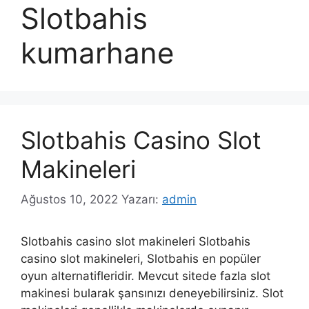
Slotbahis
kumarhane
Slotbahis Casino Slot
Makineleri
Ağustos 10, 2022
Yazarı:
admin
Slotbahis casino slot makineleri Slotbahis
casino slot makineleri, Slotbahis en popüler
oyun alternatifleridir. Mevcut sitede fazla slot
makinesi bularak şansınızı deneyebilirsiniz. Slot